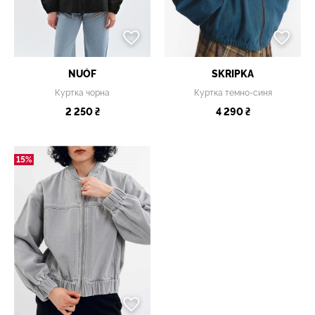
NUÓF
SKRIPKA
Куртка чорна
Куртка темно-синя
2 250 ₴
4 290 ₴
15%