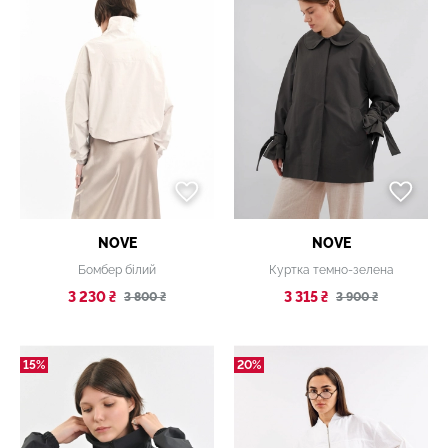
NOVE
NOVE
Бомбер білий
Куртка темно-зелена
3 230 ₴
3 315 ₴
3 800 ₴
3 900 ₴
15%
20%