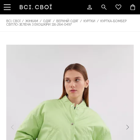
ВСІ. СВОЇ
/
ЖІНКАМ
/
ОДЯГ
/
ВЕРХНІЙ ОДЯГ
/
КУРТКИ
/
КУРТКА-БОМБЕР
СВІТЛО-ЗЕЛЕНА З ЕКОШКІРИ 116-264-0497