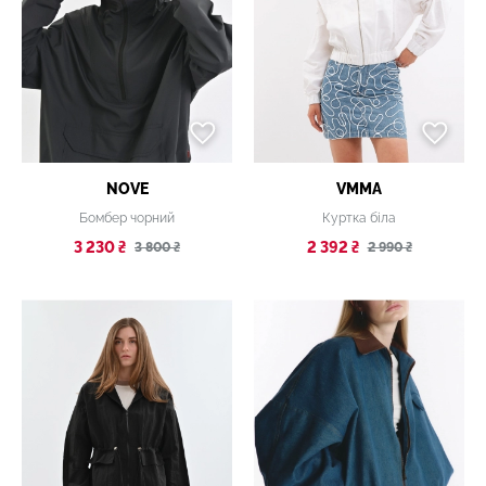
NOVE
VMMA
Бомбер чорний
Куртка біла
3 230 ₴
2 392 ₴
3 800 ₴
2 990 ₴