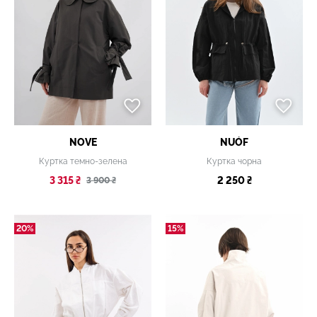
NOVE
NUÓF
Куртка темно-зелена
Куртка чорна
3 315 ₴
2 250 ₴
3 900 ₴
20%
15%