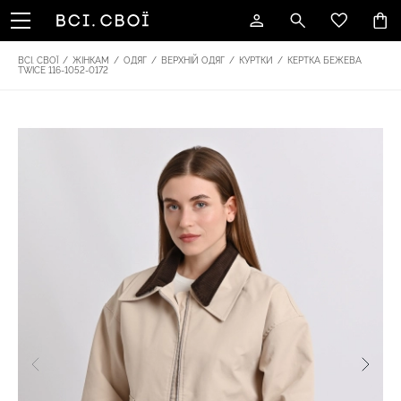
ВСІ. СВОЇ
/
ЖІНКАМ
/
ОДЯГ
/
ВЕРХНІЙ ОДЯГ
/
КУРТКИ
/
КEРТКА БЕЖЕВА
TWICE 116-1052-0172