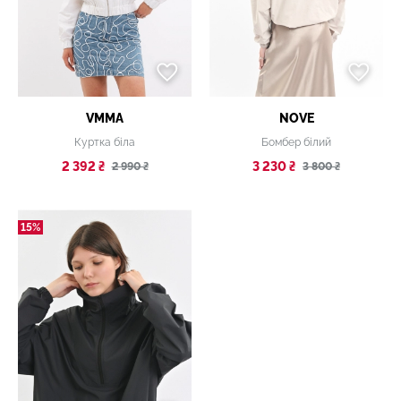
VMMA
NOVE
Куртка біла
Бомбер білий
2 392 ₴
3 230 ₴
2 990 ₴
3 800 ₴
15%