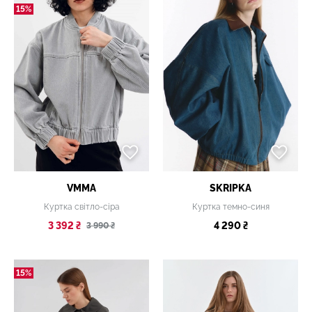
15%
VMMA
SKRIPKA
Куртка світло-сіра
Куртка темно-синя
3 392 ₴
4 290 ₴
3 990 ₴
15%