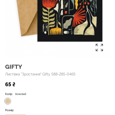
GIFTY
Листівка "Зростання" Gifty 588-285-0465
65 ₴
Колір:
бежевий
Розмір: