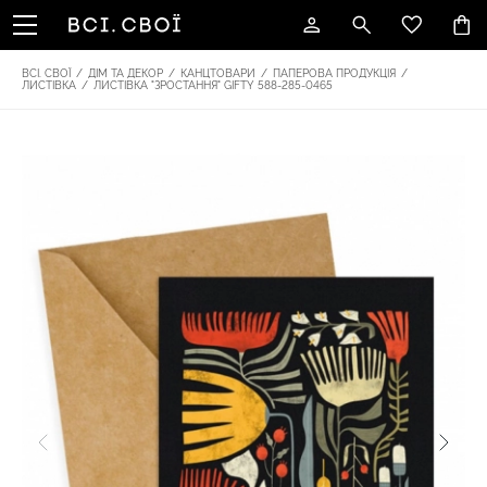
ВСІ. СВОЇ
/
ДІМ ТА ДЕКОР
/
КАНЦТОВАРИ
/
ПАПЕРОВА ПРОДУКЦІЯ
/
ЛИСТІВКА
/
ЛИСТІВКА "ЗРОСТАННЯ" GIFTY 588-285-0465