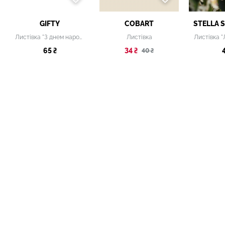
GIFTY
COBART
STELLA 
Листівка "З днем народження"
Листівка
65 ₴
34 ₴
40 ₴