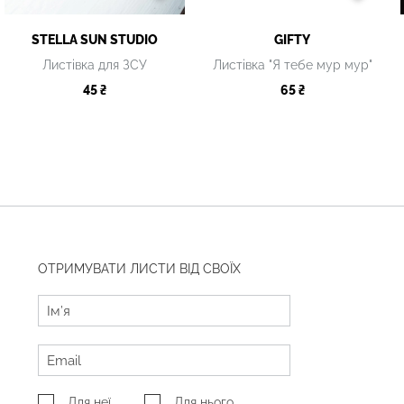
STELLA SUN STUDIO
GIFTY
Листівка для ЗСУ
Листівка "Я тебе мур мур"
45 ₴
65 ₴
ОТРИМУВАТИ ЛИСТИ ВІД СВОЇХ
Для неї
Для нього