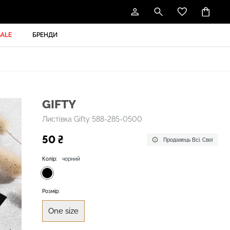
SALE
БРЕНДИ
GIFTY
Листівка Gifty 588-285-0500
50 ₴
Продавець Всі. Свої
Колір:
чорний
Розмір:
One size