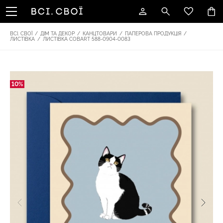
ВСІ. СВОЇ
/
ДІМ ТА ДЕКОР
/
КАНЦТОВАРИ
/
ПАПЕРОВА ПРОДУКЦІЯ
/
ЛИСТІВКА
/
ЛИСТІВКА COBART 588-0904-0083
10%