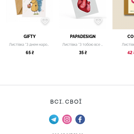
GIFTY
PAPADESIGN
CO
Листівка "З днем народження"
Листівка "З тобою все справжнє"
Листів
65 ₴
35 ₴
42 