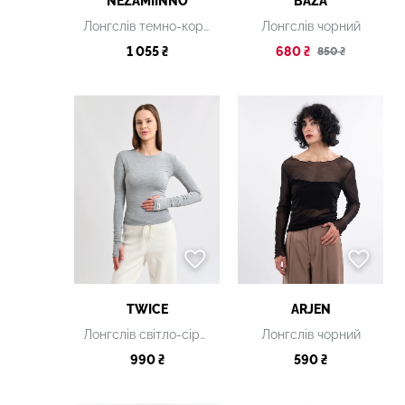
NEZAMIINNO
BAZA
Лонгслів темно-коричневий
Лонгслів чорний
1 055 ₴
680 ₴
850 ₴
TWICE
ARJEN
Лонгслів світло-сірий
Лонгслів чорний
990 ₴
590 ₴