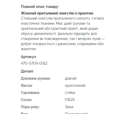
Повний опис товару
Жіночий приталений лонгслів із принтом
Стильний лонгслів приталеного силуету з м’якої,
еластичної тканини. Має довгі рукави та
оригінальний абстрактний принт, який додає
образу динамічності. Ідеально підходить для
створення як повсякденних, так і вечірніх луків —
добре поєднується з джинсами, спідницями або
жакетом.
Артикул
470-0709-0912
Деталі
Довжина рукава:
довгий
Фасон:
приталений
Горловина:
стійка
Сезон:
FW25
Пора року:
Зима