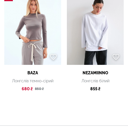
BAZA
NEZAMIINNO
Лонгслів темно-сірий
Лонгслів білий
680 ₴
855 ₴
850 ₴