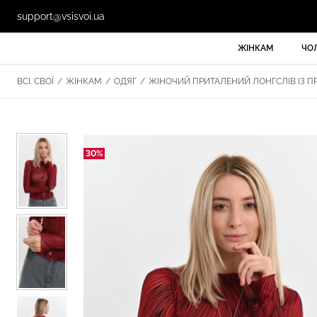
support@vsisvoi.ua
ЖІНКАМ
ЧО
ВСІ. СВОЇ
/
ЖІНКАМ
/
ОДЯГ
/
ЖІНОЧИЙ ПРИТАЛЕНИЙ ЛОНГСЛІВ ІЗ ПР
30%