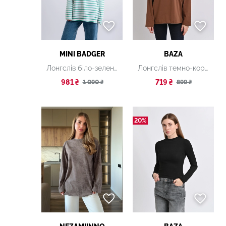
MINI BADGER
BAZA
Лонгслів біло-зелений смугастий
Лонгслів темно-коричневий
981 ₴
719 ₴
1 090 ₴
899 ₴
20%