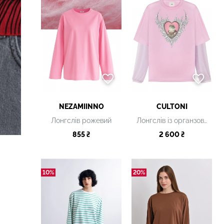
NEZAMIINNO
CULTONI
Лонгслів рожевий
Лонгслів із органзовими рукавами та принтом «Royal Frog»
855 ₴
2 600 ₴
10%
20%