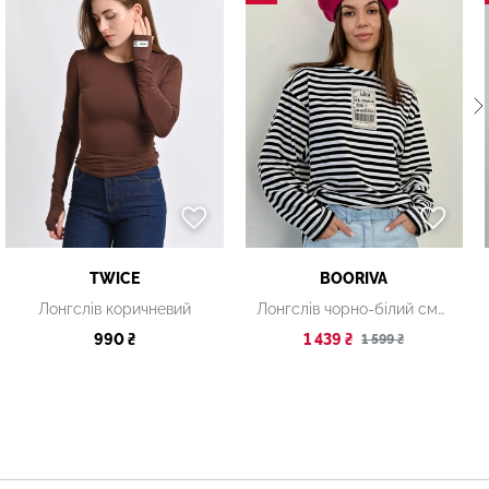
TWICE
BOORIVA
Лонгслів коричневий
Лонгслів чорно-білий смугастий
990 ₴
1 439 ₴
1 599 ₴