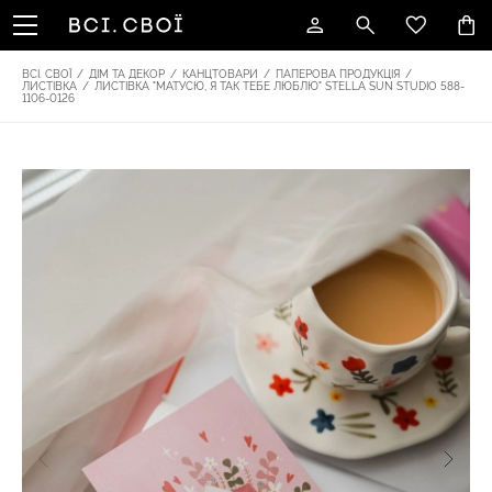
ВСІ. СВОЇ
/
ДІМ ТА ДЕКОР
/
КАНЦТОВАРИ
/
ПАПЕРОВА ПРОДУКЦІЯ
/
ЛИСТІВКА
/
ЛИСТІВКА "МАТУСЮ, Я ТАК ТЕБЕ ЛЮБЛЮ" STELLA SUN STUDIO 588-
1106-0126