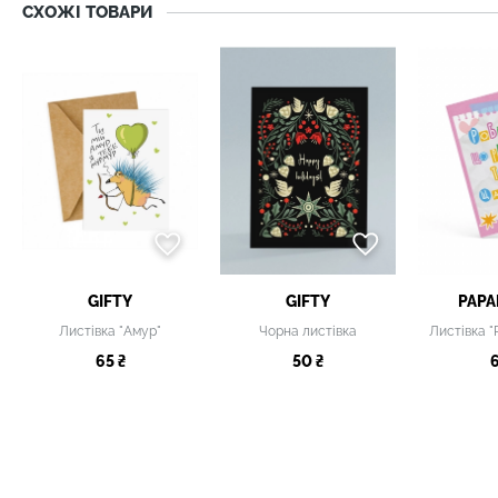
СХОЖІ ТОВАРИ
GIFTY
GIFTY
PAPA
Листівка "Амур"
Чорна листівка
65 ₴
50 ₴
6