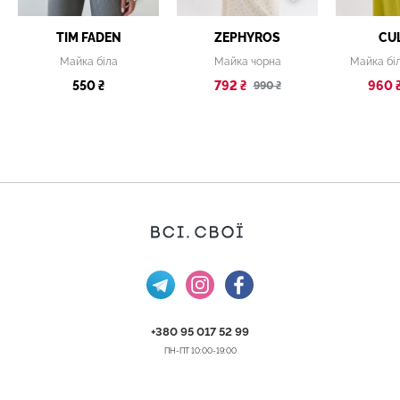
TIM FADEN
ZEPHYROS
CU
Майка біла
Майка чорна
Майка бі
550 ₴
792 ₴
960 
990 ₴
+380 95 017 52 99
ПН-ПТ 10:00-19:00