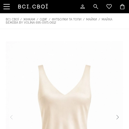
ВСІ. СВОЇ
/
ЖІНКАМ
/
ОДЯГ
/
ФУТБОЛКИ ТА ТОПИ
/
МАЙКИ
/
МАЙКА
БЕЖЕВА BY VOLINA 695-0971-0612