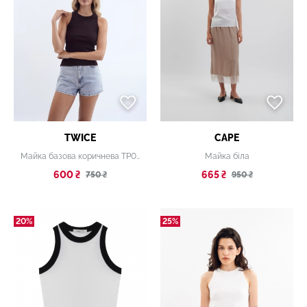
TWICE
CAPE
Майка базова коричнева ТР004
Майка біла
600 ₴
665 ₴
750 ₴
950 ₴
20%
25%