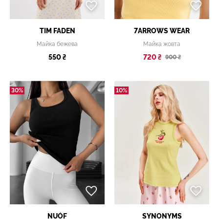
TIM FADEN
7ARROWS WEAR
Майка бежева
Майка жовта
550 ₴
720 ₴
900 ₴
30%
10%
NUÓF
SYNONYMS