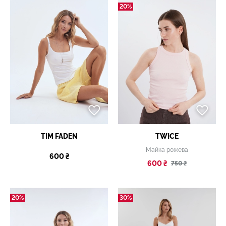
20%
TIM FADEN
TWICE
Майка рожева
600 ₴
600 ₴
750 ₴
20%
30%