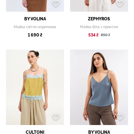
BY VOLINA
ZEPHYROS
Майка світло-коричнева
Майка біла з принтом
1 690 ₴
534 ₴
890 ₴
CULTONI
BY VOLINA