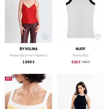
BY VOLINA
NUÓF
Майка Slip атлас (червона)
Майка біла
1 690 ₴
632 ₴
790 ₴
20%