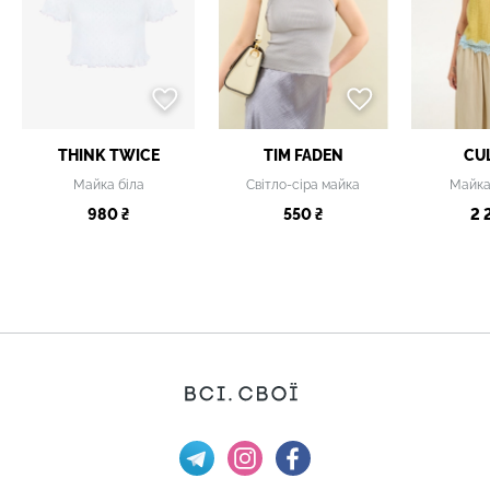
THINK TWICE
TIM FADEN
CU
Майка біла
Світло-сіра майка
Майка 
980 ₴
550 ₴
2 