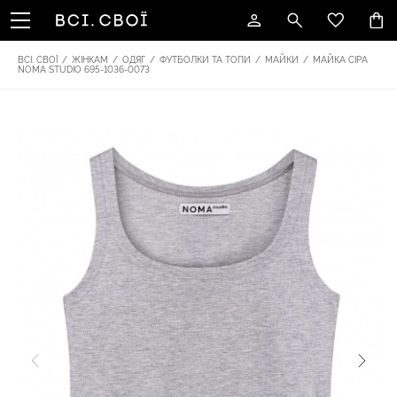
ВСІ. СВОЇ
/
ЖІНКАМ
/
ОДЯГ
/
ФУТБОЛКИ ТА ТОПИ
/
МАЙКИ
/
МАЙКА СІРА
NOMA STUDIO 695-1036-0073