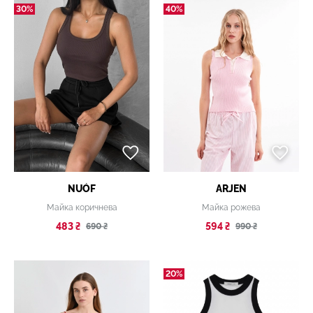
30%
40%
NUÓF
ARJEN
Майка коричнева
Майка рожева
483 ₴
594 ₴
690 ₴
990 ₴
20%