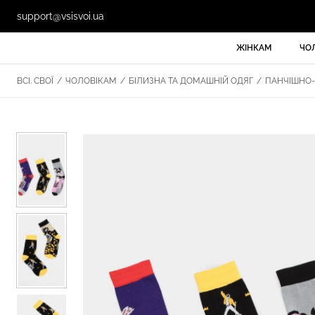
support@vsisvoi.ua
ЖІНКАМ
ЧО
ВСІ. СВОЇ
/
ЧОЛОВІКАМ
/
БІЛИЗНА ТА ДОМАШНІЙ ОДЯГ
/
ПАНЧІШНО-