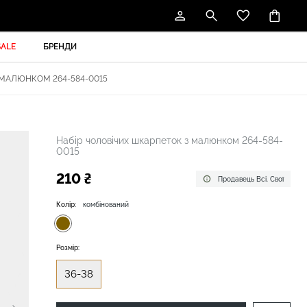
SALE
БРЕНДИ
 МАЛЮНКОМ 264-584-0015
Набір чоловічих шкарпеток з малюнком 264-584-
0015
210 ₴
Продавець Всі. Свої
Колір:
комбінований
Розмір:
36-38