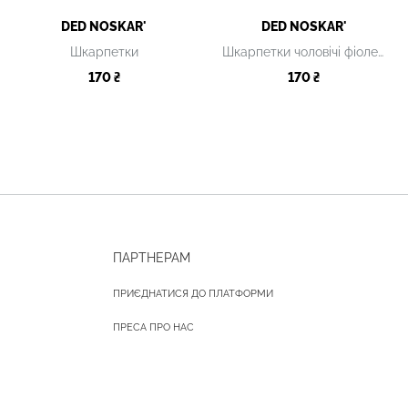
DED NOSKAR'
DED NOSKAR'
Шкарпетки
Шкарпетки чоловічі фіолетові з принтом
170 ₴
170 ₴
ПАРТНЕРАМ
ПРИЄДНАТИСЯ ДО ПЛАТФОРМИ
ПРЕСА ПРО НАС