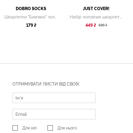
DOBRO SOCKS
JUST COVER!
Шкарпетки "Бавовна" чоловічі
Набір чоловічих шкарпеток з принтом
179 ₴
449 ₴
499 ₴
ОТРИМУВАТИ ЛИСТИ ВІД СВОЇХ
Для неї
Для нього