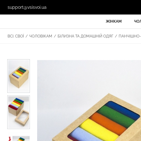
support@vsisvoi.ua
ЖІНКАМ
ЧО
ВСІ. СВОЇ
/
ЧОЛОВІКАМ
/
БІЛИЗНА ТА ДОМАШНІЙ ОДЯГ
/
ПАНЧІШНО-