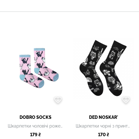
DOBRO SOCKS
DED NOSKAR'
Шкарпетки чоловічі рожеві з принтом
Шкарпетки чорні з принтом чоловічі
179 ₴
170 ₴