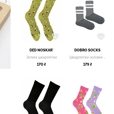
DED NOSKAR'
DOBRO SOCKS
Зелені шкарпетки
Шкарпетки чоловічі сірі з принтом
170 ₴
179 ₴