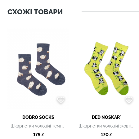
СХОЖІ ТОВАРИ
DOBRO SOCKS
DED NOSKAR'
Шкарпетки чоловічі темно-сині з принтом
Шкарпетки чоловічі жовті з принтом
179 ₴
170 ₴