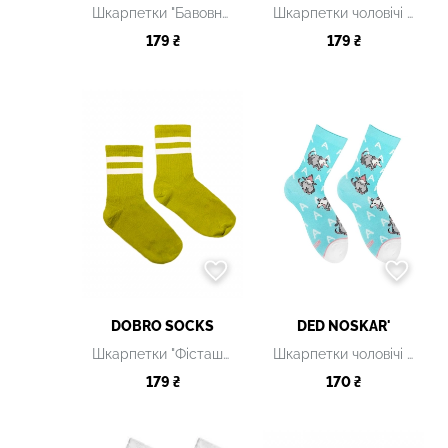
Шкарпетки "Бавовна" чоловічі
Шкарпетки чоловічі рожеві з принтом
179 ₴
179 ₴
DOBRO SOCKS
DED NOSKAR'
Шкарпетки "Фісташка-білі" чоловічі
Шкарпетки чоловічі блакитні з принтом
179 ₴
170 ₴