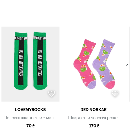
LOVEMYSOCKS
DED NOSKAR'
Чоловічі шкарпетки з малюнком
Шкарпетки чоловічі рожеві з принтом
70 ₴
170 ₴