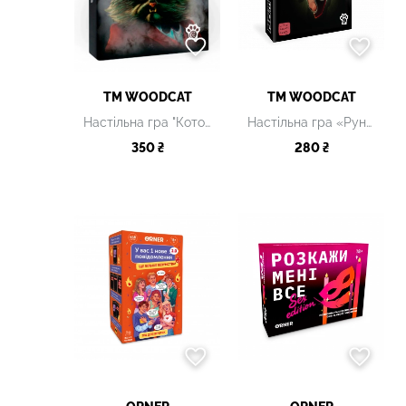
ТМ WOODCAT
ТМ WOODCAT
Настільна гра "Котомафія"
Настільна гра «Руни»
350 ₴
280 ₴