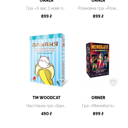
ORNER
ORNER
Гра «У вас 1 нове повідомлення 2.0»
Розмовна гра «Розкажи мені все! S*x edition»
899 ₴
899 ₴
ТМ WOODCAT
ORNER
Настільна гра «Бананя»
Гра «Мемобатл»
490 ₴
899 ₴