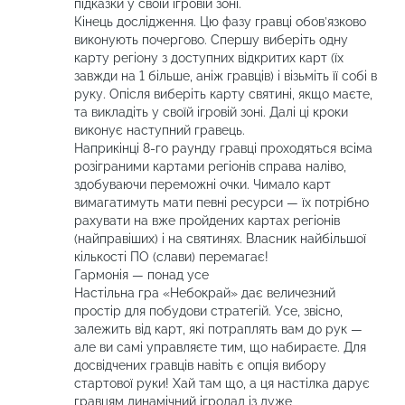
підказки у своїй ігровій зоні.
Кінець дослідження. Цю фазу гравці обов’язково
виконують почергово. Спершу виберіть одну
карту регіону з доступних відкритих карт (їх
завжди на 1 більше, аніж гравців) і візьміть її собі в
руку. Опісля виберіть карту святині, якщо маєте,
та викладіть у своїй ігровій зоні. Далі ці кроки
виконує наступний гравець.
Наприкінці 8-го раунду гравці проходяться всіма
розіграними картами регіонів справа наліво,
здобуваючи переможні очки. Чимало карт
вимагатимуть мати певні ресурси — їх потрібно
рахувати на вже пройдених картах регіонів
(найправіших) і на святинях. Власник найбільшої
кількості ПО (слави) перемагає!
Гармонія — понад усе
Настільна гра «Небокрай» дає величезний
простір для побудови стратегій. Усе, звісно,
залежить від карт, які потраплять вам до рук —
але ви самі управляєте тим, що набираєте. Для
досвідчених гравців навіть є опція вибору
стартової руки! Хай там що, а ця настілка дарує
гравцям динамічний ігролад із дуже