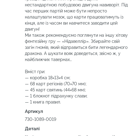
нестандартною побудовою двигуна навиворіт. Під
час перших партій може бути непросто
налаштувати мозок, що карти працюватимуть із
кінця, але із часом ви навчитеся заводити цей
двигун!
Ми також рекомендуємо поглянути на іншу хітову
фентезійну гру — «Нідавеллір». Збирайте свій
загін гномів, який відправиться бити легендарного
дракона. А шукати вояк доведеться, звісно ж, у
найближчих тавернах…
Вміст гри:
— коробка 18×13×4 см;
— 68 карт регіонів (70×70 мм);
— 45 карт святинь (44×68 мм);
— 1 блокнот підрахунку слави;
— 1 книга правил.
Артикул
730-1089-0019
Деталі