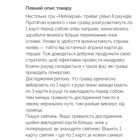
Повний опис товару
Настільна гра «Небокрай» триває рівно 8 раундів.
Протягом кожного з них гравці розігруватимуть по
1 карті перед собою зліва направо, намагаючись
заробити якомога більше переможних очок
(слави). Умови їх здобуття визначатимуть справа
наліво — тобто від останньої зіграної карти до
першої. Тож доведеться добряче продумати свою
стратегію, щоб ефективно провести мандрівку.
Кожен раунд складається з трьох фаз, які гравці
проводять почергово.
Дослідження регіону. Усі гравці одночасно
вибирають по 1 карті з руки (вони завжди мають
по 3 карти в руці) та викладають перед собою.
Чим менша тривалість дослідження (число в
лівому верхньому куті), тим раніше виконує хід
гравець.
Пошук святинь. Якщо тривалість дослідження
щойно викладеної карти більша, аніж у
попередньої, ви знаходите святиню. Візьміть 1
карту святині + ще по 1 карті за кожен символ