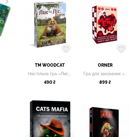
ТМ WOODCAT
ORNER
Настільна гра «Лис та Ліс. Дует»
Гра для закоханих «Метч!»
490 ₴
899 ₴