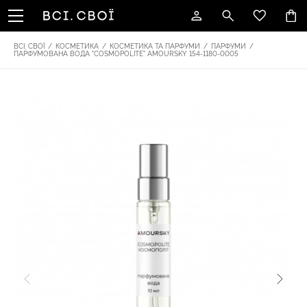
ВСІ. СВОЇ
/
КОСМЕТИКА
/
КОСМЕТИКА ТА ПАРФУМИ
/
ПАРФУМИ
/
ПАРФУМОВАНА ВОДА "COSMOPOLITE" AMOURSKY 154-1180-0005