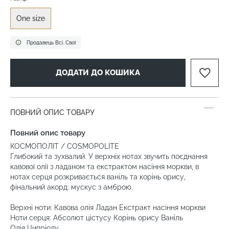
One size
Продавець Всі. Свої
ДОДАТИ ДО КОШИКА
ПОВНИЙ ОПИС ТОВАРУ
Повний опис товару
КОСМОПОЛІТ / COSMOPOLITE
Глибокий та зухвалий. У верхніх нотах звучить поєднання
кавової олії з ладаном та екстрактом насіння моркви, в
нотах серця розкривається ваніль та корінь орису,
фінальний акорд: мускус з амброю.
Верхні ноти: Кавова олія Ладан Екстракт насіння моркви
Ноти серця: Абсолют цістусу Корінь орису Ваніль
Олія Ципріолу