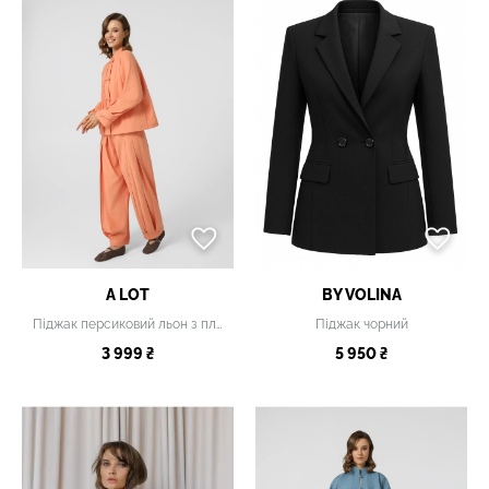
A LOT
BY VOLINA
Піджак персиковий льон з плетеними гудзиками
Піджак чорний
3 999 ₴
5 950 ₴