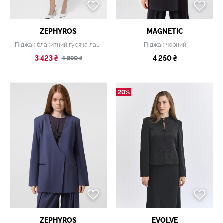
ZEPHYROS
MAGNETIC
Піджак блакитний гусяча лапка
Піджак чорний
3 423 ₴
4 250 ₴
4 890 ₴
20%
ZEPHYROS
EVOLVE