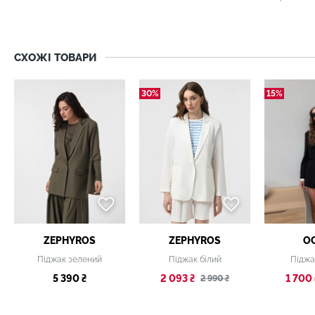
СХОЖІ ТОВАРИ
30%
15%
ZEPHYROS
ZEPHYROS
O
Піджак зелений
Піджак білий
Піджа
5 390 ₴
2 093 ₴
1 700 
2 990 ₴