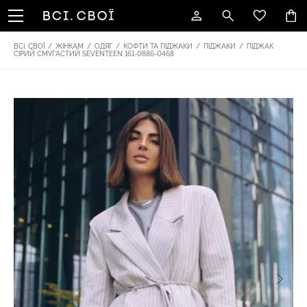
ВСІ. СВОЇ
/
ЖІНКАМ
/
ОДЯГ
/
КОФТИ ТА ПІДЖАКИ
/
ПІДЖАКИ
/
ПІДЖАК
СІРИЙ СМУГАСТИЙ SEVENTEEN 161-0886-0468