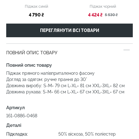
Піджак синій
Піджак чорний
4 790 ₴
4 424 ₴
5 530 ₴
ПЕРЕГЛЯНУТИ ВСІ ТОВАРИ
ПОВНИЙ ОПИС ТОВАРУ
Повний опис товару
Піджак прямого напівприталеного фасону
Догляд за одягом: ручне прання до 30°
Довжина виробу: S-M= 79 см L-XL= 81 см XXL-3XL= 82 см
Довжина рукава: S-M= 66 см L-XL= 67 см XXL-3XL= 67 см
Артикул
161-0886-0468
Деталі
Підкладка:
50% віскоза, 50% поліестер