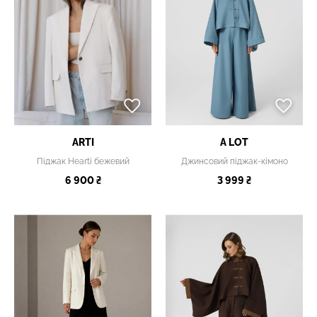
ARTI
A LOT
Піджак Hearti бежевий
Джинсовий піджак-кімоно
6 900 ₴
3 999 ₴