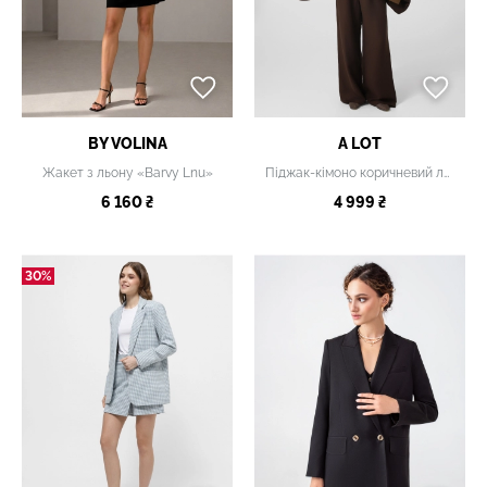
BY VOLINA
A LOT
Жакет з льону «Barvy Lnu»
Піджак-кімоно коричневий льон
6 160 ₴
4 999 ₴
30%