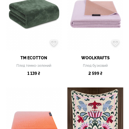
TM ECOTTON
WOOLKRAFTS
Плед темно-зелений
Плед бузковий
1 139 ₴
2 599 ₴