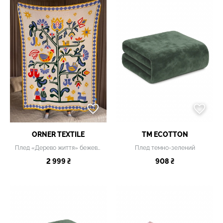
ORNER TEXTILE
TM ECOTTON
Плед «Дерево життя» бежевий
Плед темно-зелений
2 999 ₴
908 ₴