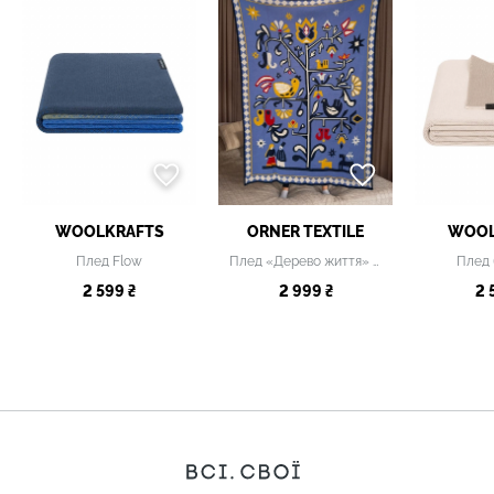
WOOLKRAFTS
ORNER TEXTILE
WOOL
Плед Flow
Плед «Дерево життя» блакитний
Плед
2 599 ₴
2 999 ₴
2 