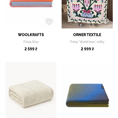
WOOLKRAFTS
ORNER TEXTILE
Плед Rise
Плед "World tree" milky
2 599 ₴
2 999 ₴