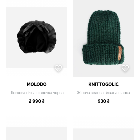
MOLODO
KNITTOGOLIC
Шовкова нічна шапочка чорна
Жіноча зелена в'язана шапка
2 990 ₴
930 ₴