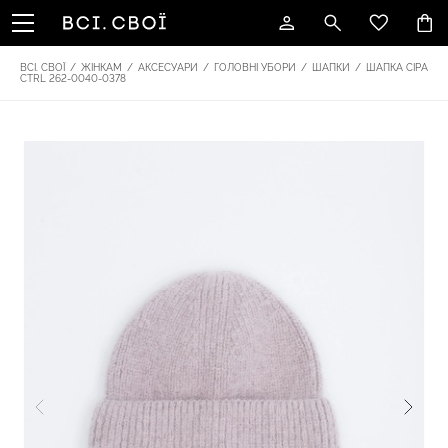
ВСІ. СВОЇ
/
ЖІНКАМ
/
АКСЕСУАРИ
/
ГОЛОВНІ УБОРИ
/
ШАПКИ
/
ШАПКА СІРА
CTRL 262-0040-0378