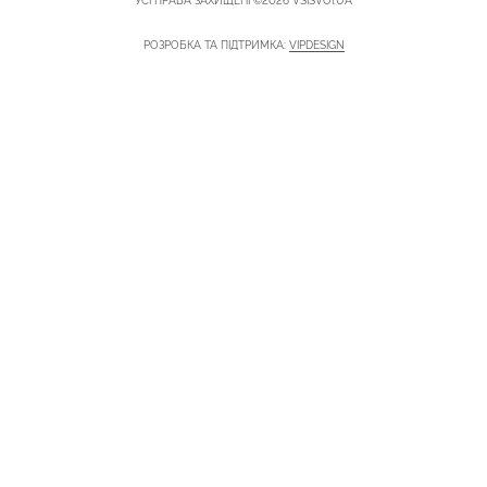
УСІ ПРАВА ЗАХИЩЕНІ ©2026 VSISVOI.UA
РОЗРОБКА ТА ПІДТРИМКА:
VIPDESIGN