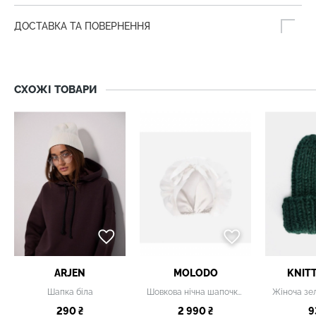
ДОСТАВКА ТА ПОВЕРНЕННЯ
СХОЖІ ТОВАРИ
ARJEN
MOLODO
KNIT
Шапка біла
Шовкова нічна шапочка біла
290 ₴
2 990 ₴
9