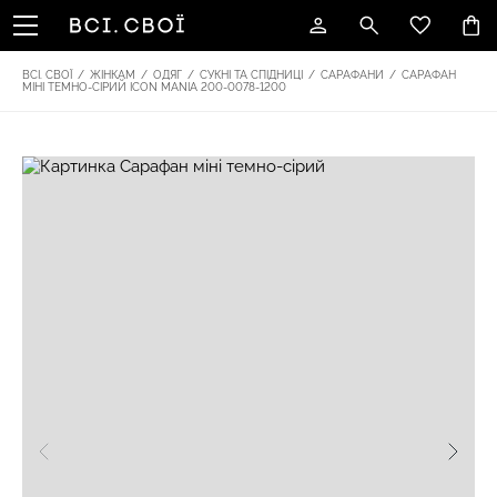
ВСІ. СВОЇ
/
ЖІНКАМ
/
ОДЯГ
/
СУКНІ ТА СПІДНИЦІ
/
САРАФАНИ
/
САРАФАН
МІНІ ТЕМНО-СІРИЙ ICON MANIA 200-0078-1200