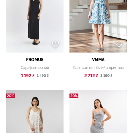
FROMUS
VMMA
Сарафан чорний
Сарафан міні білий з принтом
1 192 ₴
2 712 ₴
1 490 ₴
3 190 ₴
20%
30%