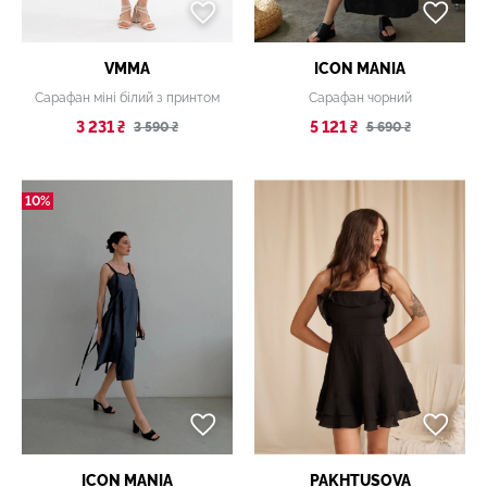
VMMA
ICON MANIA
Сарафан міні білий з принтом
Сарафан чорний
3 231 ₴
5 121 ₴
3 590 ₴
5 690 ₴
10%
ICON MANIA
PAKHTUSOVA