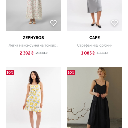
ZEPHYROS
CAPE
Легка максі-сукня на тонких бретелях
Сарафан міді срібний
2 392 ₴
1 085 ₴
2 990 ₴
1 550 ₴
10%
10%