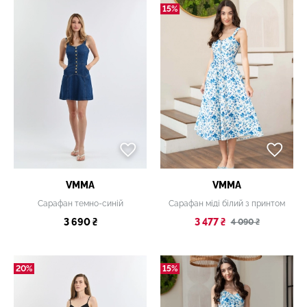
15%
VMMA
VMMA
Сарафан темно-синій
Сарафан міді білий з принтом
3 690 ₴
3 477 ₴
4 090 ₴
20%
15%