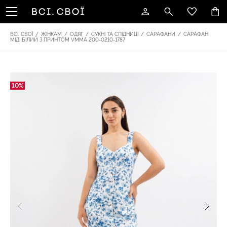
ВСІ. СВОЇ
/
ЖІНКАМ
/
ОДЯГ
/
СУКНІ ТА СПІДНИЦІ
/
САРАФАНИ
/
САРАФАН
МІДІ БІЛИЙ З ПРИНТОМ VMMA 200-0210-1787
10%