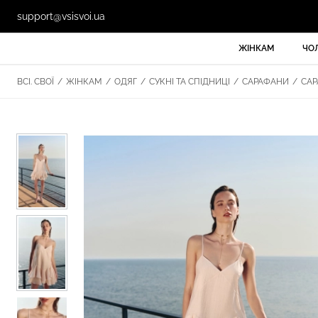
support@vsisvoi.ua
ЖІНКАМ
ЧО
ВСІ. СВОЇ
/
ЖІНКАМ
/
ОДЯГ
/
СУКНІ ТА СПІДНИЦІ
/
САРАФАНИ
/
САР