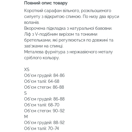
Повний опис товару
Короткий сарафан вільного, розкльошеного
силуету з відкритою спиною. По низу два яруси
воланів.
Вкорочена підкладка з натуральної бавовни.
Ліф з V-подібним вирізом та тонкими
бретельками, які регулюються по довжині та
зав’зками на спинці.
Металева фурнітура з нержавіючого металу
сріблого кольору.
XS
Об'єм грудей: 84-86
Об'єм талії: 64-68
Об'єм стегон: 86-88
S
Об'єм грудей: 86-88
Об'єм талії: 68-70
Об'єм стегон: 90-92
M
Об'єм грудей: 88-92
Об'єм талії: 70-74