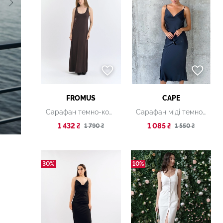
FROMUS
CAPE
Сарафан темно-коричневий
Сарафан міді темно-сірий
1 432 ₴
1 085 ₴
1 790 ₴
1 550 ₴
30%
10%