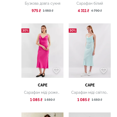
Бузкова довга сукня
Сарафан білий
975 ₴
4 311 ₴
1 950 ₴
4 790 ₴
30%
30%
CAPE
CAPE
Сарафан міді рожевий
Сарафан міді світло-зелений
1 085 ₴
1 085 ₴
1 550 ₴
1 550 ₴