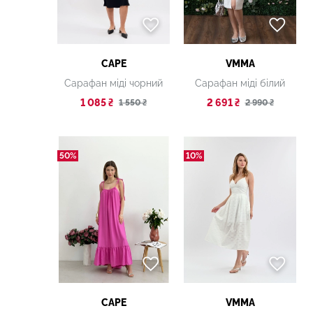
CAPE
VMMA
Сарафан міді чорний
Сарафан міді білий
1 085 ₴
2 691 ₴
1 550 ₴
2 990 ₴
50%
10%
CAPE
VMMA