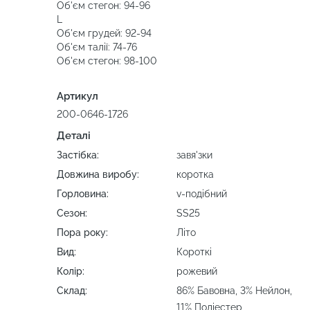
Об'єм стегон: 94-96
L
Об'єм грудей: 92-94
Об'єм талії: 74-76
Об'єм стегон: 98-100
Артикул
200-0646-1726
Деталі
Застібка:
завя'зки
Довжина виробу:
коротка
Горловина:
v-подібний
Сезон:
SS25
Пора року:
Літо
Вид:
Короткі
Колір:
рожевий
Склад:
86% Бавовна, 3% Нейлон,
11% Поліестер