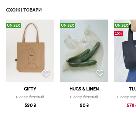
СХОЖІ ТОВАРИ
UNISEX
UNISEX
UNISEX
15%
GIFTY
HUGS & LINEN
TL
Шопер бежевий
Шопер бежевий
590 ₴
90 ₴
578 