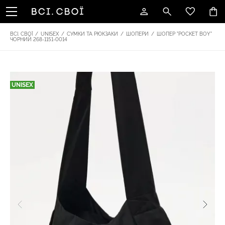
ВСІ. СВОЇ
/
UNISEX
/
СУМКИ ТА РЮКЗАКИ
/
ШОПЕРИ
/
ШОПЕР "POCKET BOY"
ЧОРНИЙ 268-1151-0014
UNISEX