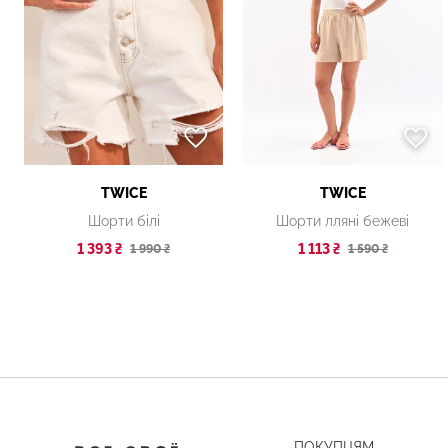
TWICE
TWICE
Шорти білі
Шорти лляні бежеві
1 393 ₴
1 113 ₴
1 990 ₴
1 590 ₴
ПОКУПЦЯМ