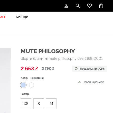
SALE
БРЕНДИ
MUTE PHILOSOPHY
Шорти блакитні mute philosophy 698-1169-0001
2 653 ₴
3 790 ₴
Продавець Всі. Свої
Колір:
блакитний
Таблиця розмірів
Розмір:
XS
S
M