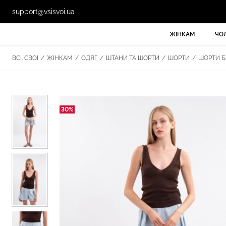
support@vsisvoi.ua
ЖІНКАМ
ЧО
ВСІ. СВОЇ
/
ЖІНКАМ
/
ОДЯГ
/
ШТАНИ ТА ШОРТИ
/
ШОРТИ
/
ШОРТИ БЛ
30%