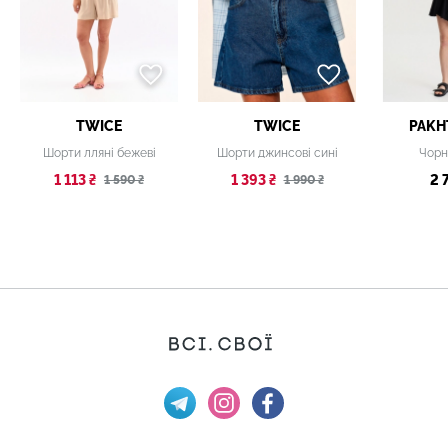
TWICE
TWICE
PAKH
Шорти лляні бежеві
Шорти джинсові сині
Чорн
1 113 ₴
1 393 ₴
2 
1 590 ₴
1 990 ₴