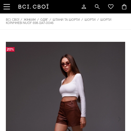
ВСІ. СВОЇ
/
ЖІНКАМ
/
ОДЯГ
/
ШТАНИ ТА ШОРТИ
/
ШОРТИ
/
ШОРТИ
КОРИЧНЕВІ NUÓF 698-1147-0046
20%