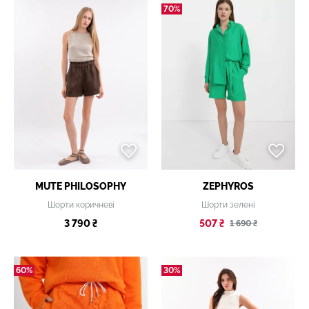
70%
MUTE PHILOSOPHY
ZEPHYROS
Шорти коричневі
Шорти зелені
3 790 ₴
507 ₴
1 690 ₴
60%
30%