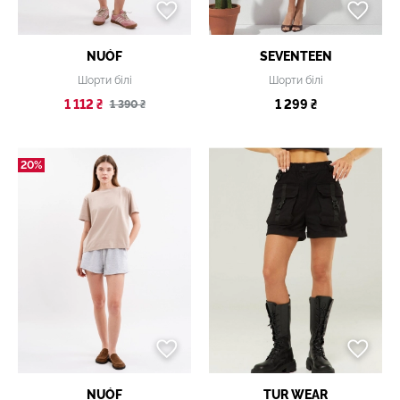
NUÓF
SEVENTEEN
Шорти білі
Шорти білі
1 112 ₴
1 299 ₴
1 390 ₴
20%
NUÓF
TUR WEAR