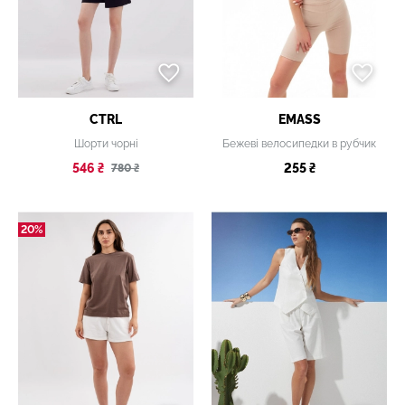
CTRL
EMASS
Шорти чорні
Бежеві велосипедки в рубчик
546 ₴
255 ₴
780 ₴
20%