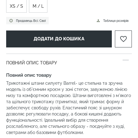
XS / S
M / L
Продавець Всі. Свої
Таблиця розмірів
ДОДАТИ ДО КОШИКА
ПОВНИЙ ОПИС ТОВАРУ
Повний опис товару
Трикотажні штани силуету Barrel- це стильна та зручна
модель із об'ємним кроєм у зоні стегон, завуженою лінією
низу та комфортною посадкою. Штани виготовлені з м'якого
та щільного трикотажу (тринитка), який тримає форму й
забеспечує свободу рухів. Еластичний пояс зі шнурком
дозволяє регулювати посадку, а бокові кишені додають
функціональності. Ідеальний вибір для створення
розслабленого, але стильного образу - поєднуйте з худі,
светрами або базовими футболками.