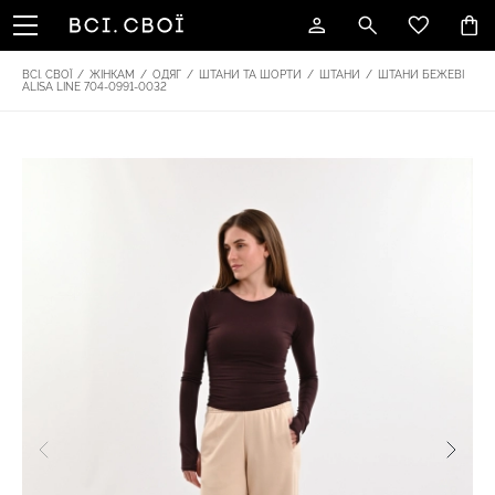
ВСІ. СВОЇ
/
ЖІНКАМ
/
ОДЯГ
/
ШТАНИ ТА ШОРТИ
/
ШТАНИ
/
ШТАНИ БЕЖЕВІ
ALISA LINE 704-0991-0032