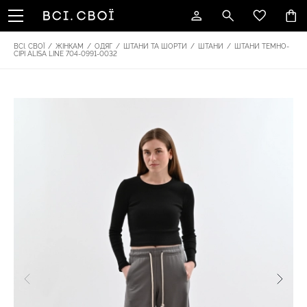
ВСІ. СВОЇ
/
ЖІНКАМ
/
ОДЯГ
/
ШТАНИ ТА ШОРТИ
/
ШТАНИ
/
ШТАНИ ТЕМНО-
СІРІ ALISA LINE 704-0991-0032