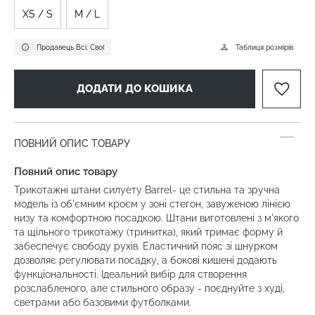
XS / S
M / L
Продавець Всі. Свої
Таблиця розмірів
ДОДАТИ ДО КОШИКА
ПОВНИЙ ОПИС ТОВАРУ
Повний опис товару
Трикотажні штани силуету Barrel- це стильна та зручна
модель із об'ємним кроєм у зоні стегон, завуженою лінією
низу та комфортною посадкою. Штани виготовлені з м'якого
та щільного трикотажу (тринитка), який тримає форму й
забеспечує свободу рухів. Еластичний пояс зі шнурком
дозволяє регулювати посадку, а бокові кишені додають
функціональності. Ідеальний вибір для створення
розслабленого, але стильного образу - поєднуйте з худі,
светрами або базовими футболками.