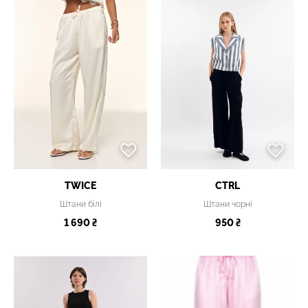
TWICE
CTRL
Штани білі
Штани чорні
1 690 ₴
950 ₴