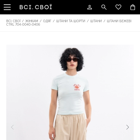
ВСІ. СВОЇ
/
ЖІНКАМ
/
ОДЯГ
/
ШТАНИ ТА ШОРТИ
/
ШТАНИ
/
ШТАНИ БЕЖЕВІ
CTRL 704-0040-0406