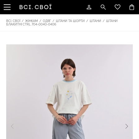
ВСІ. СВОЇ
/
ЖІНКАМ
/
ОДЯГ
/
ШТАНИ ТА ШОРТИ
/
ШТАНИ
/
ШТАНИ
БЛАКИТНІ CTRL 704-0040-0406