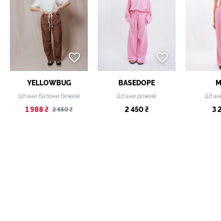
YELLOWBUG
BASEDOPE
M
Штани балони бежеві
Штани рожеві
Штан
1 988 ₴
2 450 ₴
3 
2 650 ₴