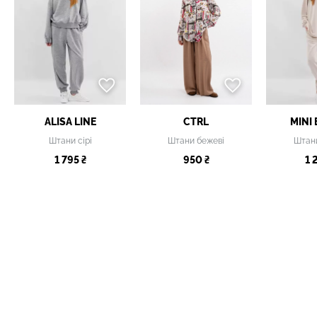
ALISA LINE
CTRL
MINI
Штани сірі
Штани бежеві
Штан
1 795 ₴
950 ₴
1 