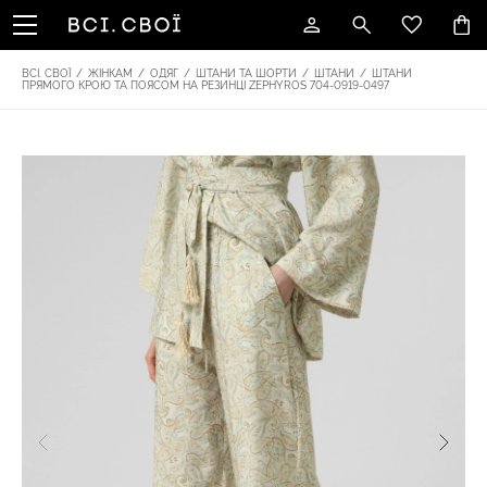
ВСІ. СВОЇ
/
ЖІНКАМ
/
ОДЯГ
/
ШТАНИ ТА ШОРТИ
/
ШТАНИ
/
ШТАНИ
ПРЯМОГО КРОЮ ТА ПОЯСОМ НА РЕЗИНЦІ ZEPHYROS 704-0919-0497