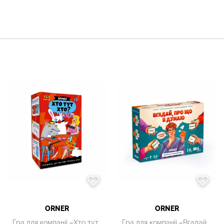
ORNER
ORNER
Гра для компанії «Хто тут Хто?»
Гра для компанії «Вгадай, про що я думаю»