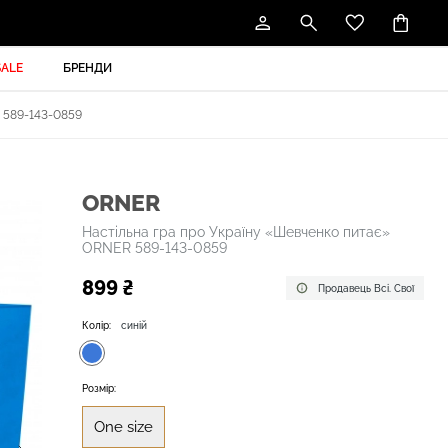
SALE
БРЕНДИ
589-143-0859
ORNER
Настільна гра про Україну «Шевченко питає»
ORNER 589-143-0859
899 ₴
Продавець Всі. Свої
Колір:
синій
Розмір:
One size