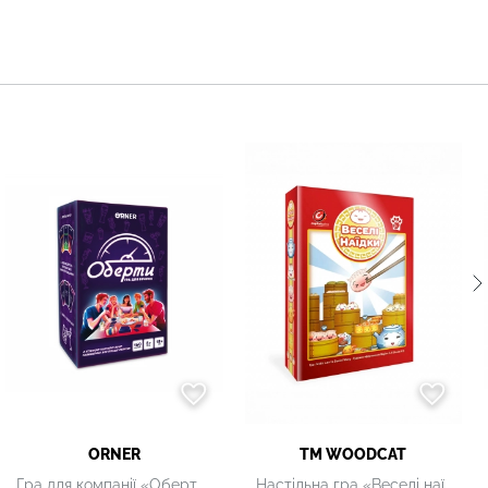
ORNER
ТМ WOODCAT
Гра для компанії «Оберти»
Настільна гра «Веселі наїдки»