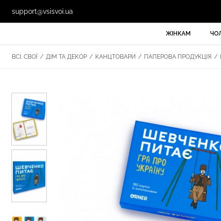
support@vsisvoi.ua
ЖІНКАМ
ЧО
ВСІ. СВОЇ
/
ДІМ ТА ДЕКОР
/
КАНЦТОВАРИ
/
ПАПЕРОВА ПРОДУКЦІЯ
/