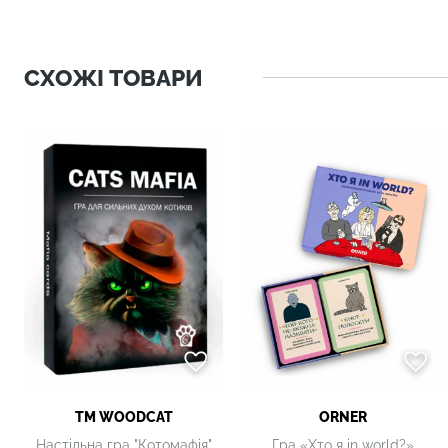
СХОЖІ ТОВАРИ
ТМ WOODCAT
ORNER
Настільна гра "Котомафія"
Гра «Хто я in world?»