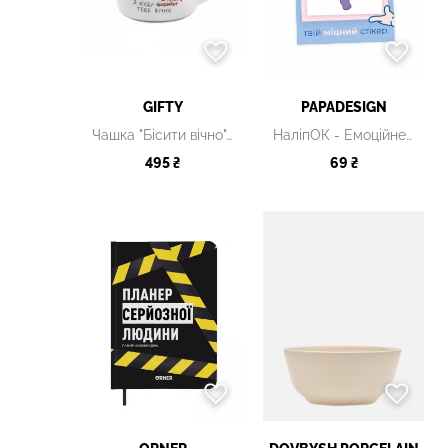
GIFTY
PAPADESIGN
Чашка "Бісити вічно", 350 мл
НаліпОК - Емоційне виснаження
495 ₴
69 ₴