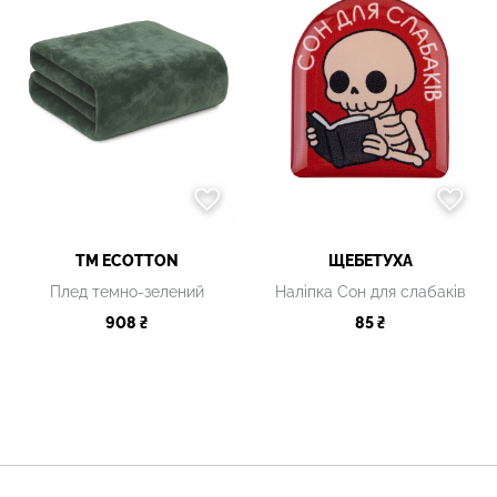
TM ECOTTON
ЩЕБЕТУХА
Плед темно-зелений
Наліпка Сон для слабаків
908 ₴
85 ₴