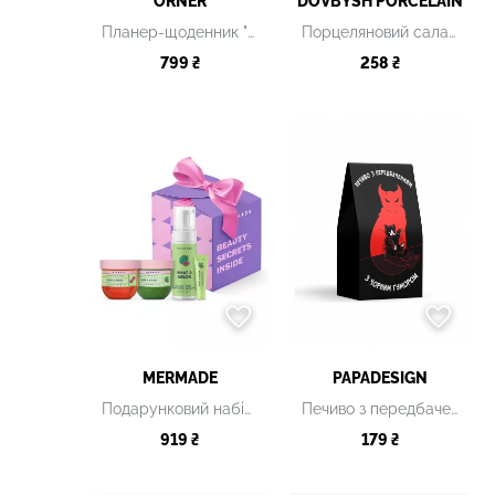
ORNER
DOVBYSH PORCELAIN
Планер-щоденник "Планер серйозної людини"
Порцеляновий салатник
799 ₴
258 ₴
MERMADE
PAPADESIGN
Подарунковий набір What A Melon Party
Печиво з передбаченнями "Кіт-чортеня"
919 ₴
179 ₴