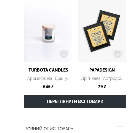
TURBOTA CANDLES
PAPADESIGN
Аромосвічка "Дощ у Карпатах"
Дріп-кава "Астродріп Стрілець"
645 ₴
79 ₴
ПЕРЕГЛЯНУТИ ВСІ ТОВАРИ
ПОВНИЙ ОПИС ТОВАРУ