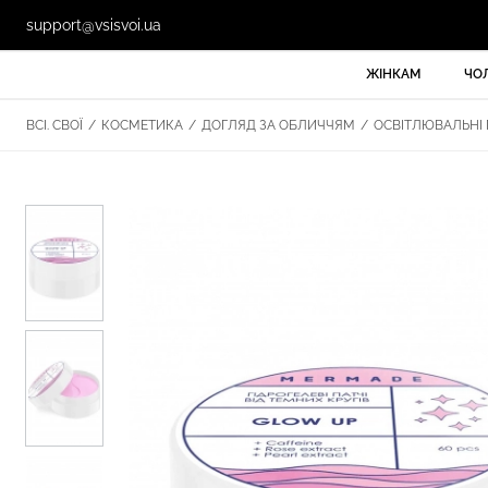
support@vsisvoi.ua
ЖІНКАМ
ЧО
ВСІ. СВОЇ
/
КОСМЕТИКА
/
ДОГЛЯД ЗА ОБЛИЧЧЯМ
/
ОСВІТЛЮВАЛЬНІ Г