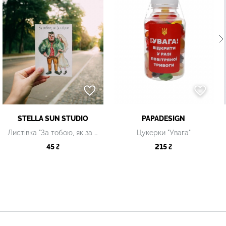
STELLA SUN STUDIO
PAPADESIGN
Листівка "За тобою, як за стіною"
Цукерки "Увага"
45 ₴
215 ₴