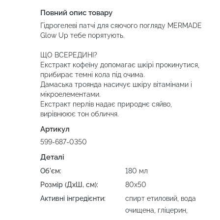
Повний опис товару
Гідрогелеві патчі для сяючого погляду MERMADE
Glow Up тебе порятують.
ЩО ВСЕРЕДИНІ?
Екстракт кофеїну допомагає шкірі прокинутися,
прибирає темні кола під очима.
Дамаська троянда насичує шкіру вітамінами і
мікроелементами.
Екстракт перлів надає природнє сяйво,
вирівнюює тон обличчя.
Артикул
599-687-0350
Деталі
Об'єм:
180 мл
Розмір (ДхШ, см):
80х50
Активні інгредієнти:
спирт етиловий, вода
очищена, гліцерин,