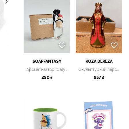
SOAPFANTASY
KOZA DEREZA
Ароматизатор "Calypso"
Скульптурний персонаж "Княгиня Анастасія"
290 ₴
957 ₴