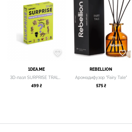
1DEA.ME
REBELLION
3D-пазл SURPRISE TRALALERO TRALALA & FRIENDS
Аромадифузор "Fairy Tale"
499 ₴
575 ₴