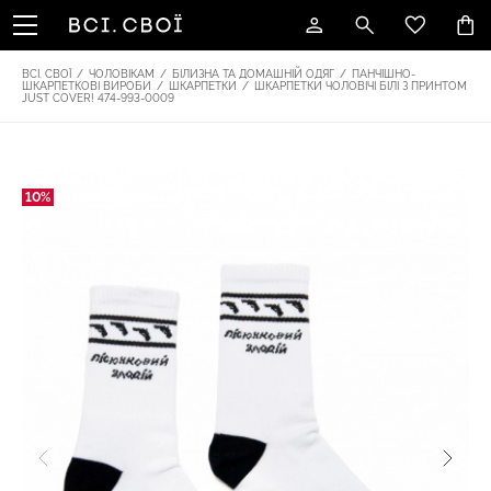
ВСІ. СВОЇ
/
ЧОЛОВІКАМ
/
БІЛИЗНА ТА ДОМАШНІЙ ОДЯГ
/
ПАНЧІШНО-
ШКАРПЕТКОВІ ВИРОБИ
/
ШКАРПЕТКИ
/
ШКАРПЕТКИ ЧОЛОВІЧІ БІЛІ З ПРИНТОМ
JUST COVER! 474-993-0009
10%