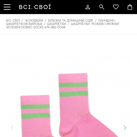
ВСІ. СВОЇ
/
ЧОЛОВІКАМ
/
БІЛИЗНА ТА ДОМАШНІЙ ОДЯГ
/
ПАНЧІШНО-
ШКАРПЕТКОВІ ВИРОБИ
/
ШКАРПЕТКИ
/
ШКАРПЕТКИ "РОЖЕВІ СМУЖКИ"
ЧОЛОВІЧІ DOBRO SOCKS 474-985-0048