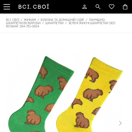
ВСІ. СВОЇ
/
ЖІНКАМ
/
БІЛИЗНА ТА ДОМАШНІЙ ОДЯГ
/
ПАНЧІШНО-
ШКАРПЕТКОВІ ВИРОБИ
/
ШКАРПЕТКИ
/
ЗЕЛЕНІ ЖІНОЧІ ШКАРПЕТКИ DED
NOSKAR' 264-751-0654