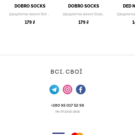
DOBRO SOCKS
DOBRO SOCKS
DED 
Шкарпетки жіночі білі з принтом
Шкарпетки жіночі блакитні
Шкарпетки
179 ₴
179 ₴
1
+380 95 017 52 99
ПН-ПТ 10:00-19:00