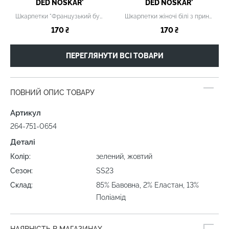
DED NOSKAR'
DED NOSKAR'
Шкарпетки "Французький бульдог"
Шкарпетки жіночі білі з принтом
170 ₴
170 ₴
ПЕРЕГЛЯНУТИ ВСІ ТОВАРИ
ПОВНИЙ ОПИС ТОВАРУ
Артикул
264-751-0654
Деталі
Колір:
зелений, жовтий
Сезон:
SS23
Склад:
85% Бавовна, 2% Еластан, 13%
Поліамід
НАЯВНІСТЬ В МАГАЗИНАХ