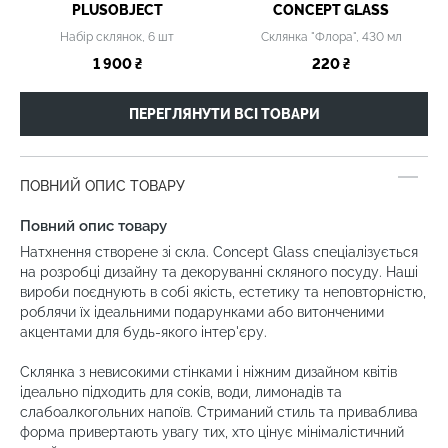
PLUSOBJECT
CONCEPT GLASS
Набір склянок, 6 шт
Склянка "Флора", 430 мл
1 900 ₴
220 ₴
ПЕРЕГЛЯНУТИ ВСІ ТОВАРИ
ПОВНИЙ ОПИС ТОВАРУ
Повний опис товару
Натхнення створене зі скла. Concept Glass спеціалізується
на розробці дизайну та декоруванні скляного посуду. Наші
вироби поєднують в собі якість, естетику та неповторністю,
роблячи їх ідеальними подарунками або витонченими
акцентами для будь-якого інтер'єру.
Склянка з невисокими стінками і ніжним дизайном квітів
ідеально підходить для соків, води, лимонадів та
слабоалкогольних напоїв. Стриманий стиль та приваблива
форма привертають увагу тих, хто цінує мінімалістичний