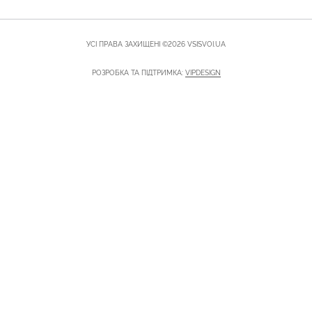
УСІ ПРАВА ЗАХИЩЕНІ ©2026 VSISVOI.UA
РОЗРОБКА ТА ПІДТРИМКА:
VIPDESIGN