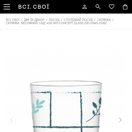
ВСІ. СВОЇ
/
ДІМ ТА ДЕКОР
/
ПОСУД
/
СТОЛОВИЙ ПОСУД
/
СКЛЯНКА
/
СКЛЯНКА "ВЕСНЯНИЙ САД", 430 МЛ CONCEPT GLASS 210-0945-0082