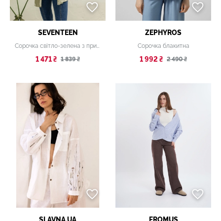
SEVENTEEN
ZEPHYROS
Сорочка світло-зелена з принтом
Сорочка блакитна
1 471 ₴
1 992 ₴
1 839 ₴
2 490 ₴
SLAVNA.UA
FROMUS