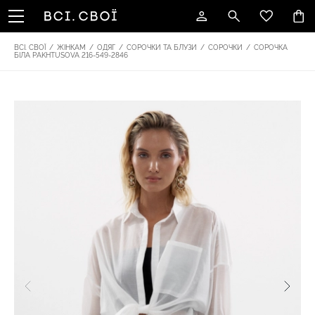
ВСІ. СВОЇ
/
ЖІНКАМ
/
ОДЯГ
/
СОРОЧКИ ТА БЛУЗИ
/
СОРОЧКИ
/
СОРОЧКА
БІЛА PAKHTUSOVA 216-549-2846