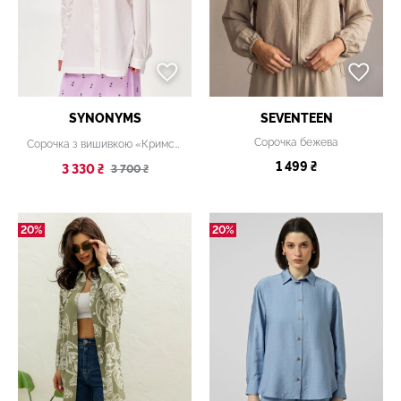
SYNONYMS
SEVENTEEN
Сорочка бежева
Сорочка з вишивкою «Кримська цибулька» молочна
1 499 ₴
3 330 ₴
3 700 ₴
20%
20%