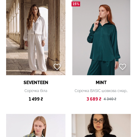
15%
SEVENTEEN
MINT
Сорочка біла
Сорочка BASIC шовкова смарагдова
1 499 ₴
3 689 ₴
4 340 ₴