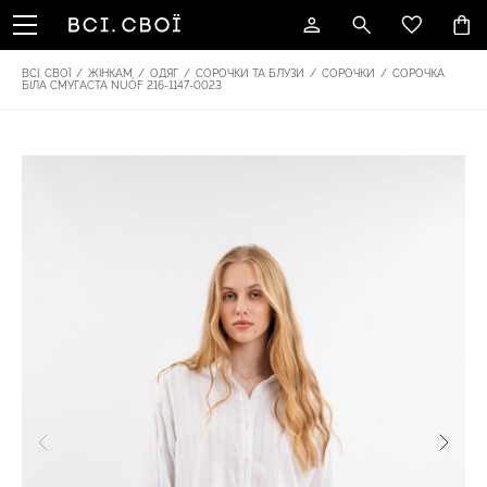
ВСІ. СВОЇ
/
ЖІНКАМ
/
ОДЯГ
/
СОРОЧКИ ТА БЛУЗИ
/
СОРОЧКИ
/
СОРОЧКА
БІЛА СМУГАСТА NUÓF 216-1147-0023