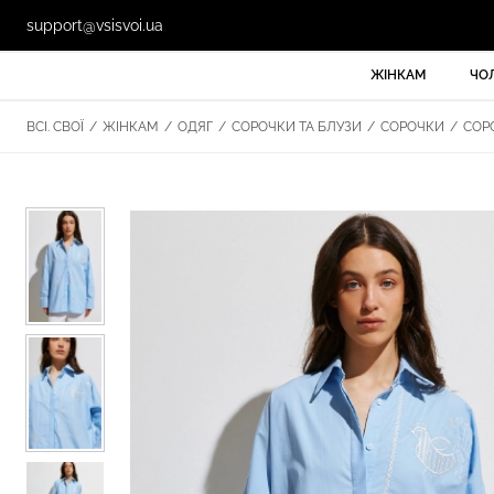
support@vsisvoi.ua
ЖІНКАМ
ЧО
ВСІ. СВОЇ
/
ЖІНКАМ
/
ОДЯГ
/
СОРОЧКИ ТА БЛУЗИ
/
СОРОЧКИ
/
СОРО