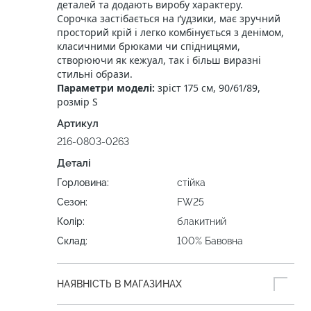
деталей та додають виробу характеру.
Сорочка застібається на ґудзики, має зручний
просторий крій і легко комбінується з денімом,
класичними брюками чи спідницями,
створюючи як кежуал, так і більш виразні
стильні образи.
Параметри моделі:
зріст 175 см, 90/61/89,
розмір S
Артикул
216-0803-0263
Деталі
Горловина:
стійка
Сезон:
FW25
Колір:
блакитний
Склад:
100% Бавовна
НАЯВНІСТЬ В МАГАЗИНАХ