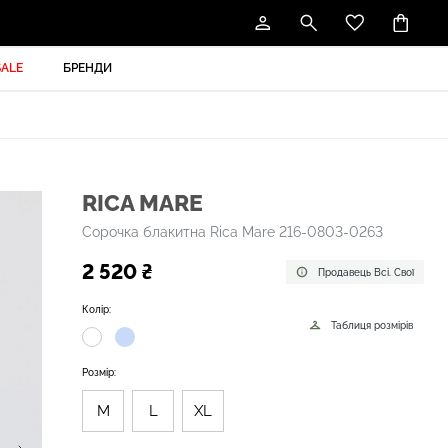
SALE
БРЕНДИ
RICA MARE
Сорочка блакитна Rica Mare 216-0803-0263
2 520 ₴
Продавець Всі. Свої
Колір:
Таблиця розмірів
Розмір:
M
L
XL