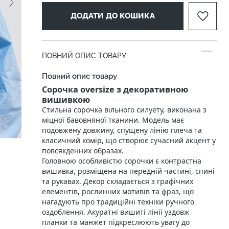
ДОДАТИ ДО КОШИКА
ПОВНИЙ ОПИС ТОВАРУ
Повний опис товару
Сорочка oversize з декоративною
вишивкою
Стильна сорочка вільного силуету, виконана з
міцної бавовняної тканини. Модель має
подовжену довжину, спущену лінію плеча та
класичний комір, що створює сучасний акцент у
повсякденних образах.
Головною особливістю сорочки є контрастна
вишивка, розміщена на передній частині, спині
та рукавах. Декор складається з графічних
елементів, рослинних мотивів та фраз, що
нагадують про традиційні техніки ручного
оздоблення. Акуратні вишиті лінії уздовж
планки та манжет підкреслюють увагу до