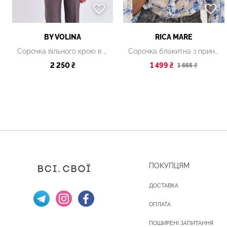
BY VOLINA
RICA MARE
Сорочка вільного крою в рожево‑білій вертикальній смужці
Сорочка блакитна з принтом
2 250 ₴
1 499 ₴
1 665 ₴
ПОКУПЦЯМ
ДОСТАВКА
ОПЛАТА
ПОШИРЕНІ ЗАПИТАННЯ