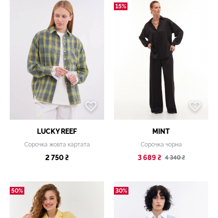
15%
LUCKY REEF
MINT
Сорочка жовта картата
Сорочка чорна
2 750 ₴
3 689 ₴
4 340 ₴
50%
30%