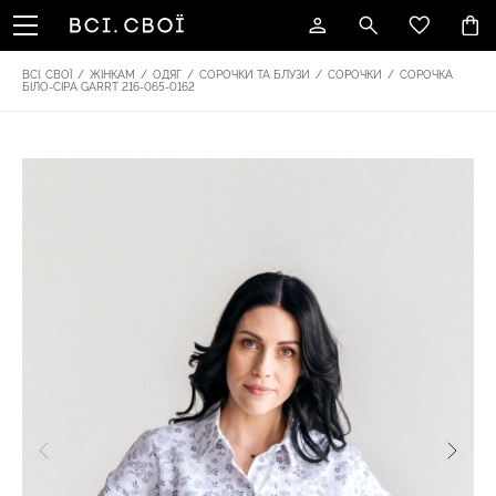
ВСІ. СВОЇ
/
ЖІНКАМ
/
ОДЯГ
/
СОРОЧКИ ТА БЛУЗИ
/
СОРОЧКИ
/
СОРОЧКА
БІЛО-СІРА GARRT 216-065-0162