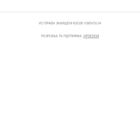
УСІ ПРАВА ЗАХИЩЕНІ ©2026 VSISVOI.UA
РОЗРОБКА ТА ПІДТРИМКА:
VIPDESIGN