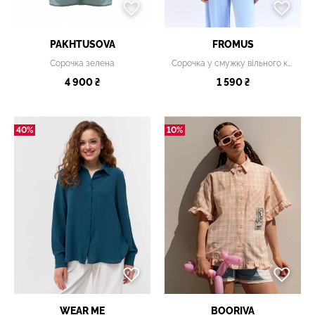
PAKHTUSOVA
FROMUS
Сорочка зелена
Сорочка у смужку вільного крою блакитна
4 900 ₴
1 590 ₴
40%
10%
WEAR ME
BOORIVA