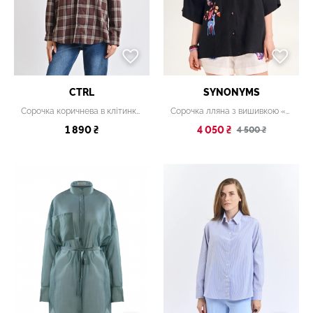
CTRL
SYNONYMS
Сорочка коричнева в клітинку з накладними кишенями
Сорочка лляна з вишивкою «Лісова казка» чорна, onesize
1 890 ₴
4 050 ₴
4 500 ₴