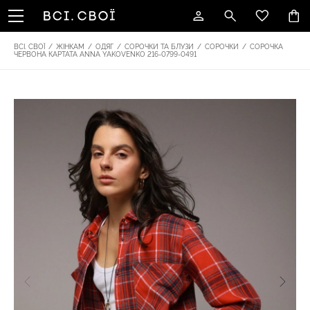
ВСІ. СВОЇ
/
ЖІНКАМ
/
ОДЯГ
/
СОРОЧКИ ТА БЛУЗИ
/
СОРОЧКИ
/
СОРОЧКА
ЧЕРВОНА КАРТАТА ANNA YAKOVENKO 216-0799-0491