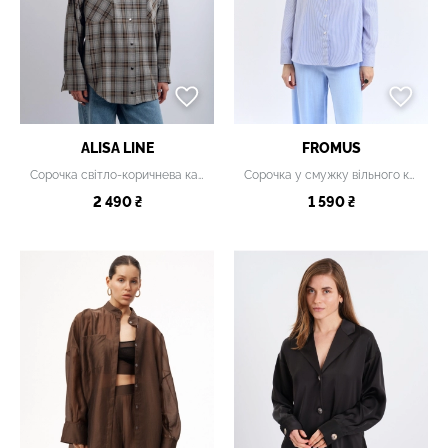
ALISA LINE
FROMUS
Сорочка світло-коричнева картата з відстібними рукавами
Сорочка у смужку вільного крою блакитна
2 490 ₴
1 590 ₴