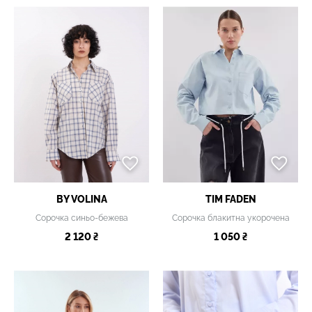
BY VOLINA
TIM FADEN
Сорочка синьо-бежева
Сорочка блакитна укорочена
2 120 ₴
1 050 ₴