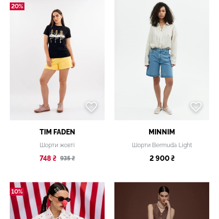
20%
TIM FADEN
MINNIM
Шорти жовті
Шорти Bermuda Light
748 ₴
2 900 ₴
935 ₴
10%