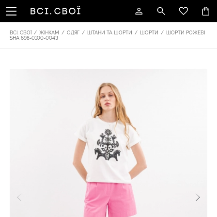
ВСІ. СВОЇ
/
ЖІНКАМ
/
ОДЯГ
/
ШТАНИ ТА ШОРТИ
/
ШОРТИ
/
ШОРТИ РОЖЕВІ
SHA 698-0100-0043