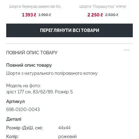
Шорти бермуди джинсові блакитні
Шорти "Парашутка" м'ятні
1 393 ₴
2 250 ₴
1 990 ₴
2 500 ₴
ПЕРЕГЛЯНУТИ ВСІ ТОВАРИ
ПОВНИЙ ОПИС ТОВАРУ
Повний опис товару
Шорти з натурального полірованого котону
Модель на фото:
зріст 177 см, 83/62/89. Розмір S
Артикул
698-0100-0043
Деталі
Розмір (ДхШ, см):
44х44
Колір:
рожевий