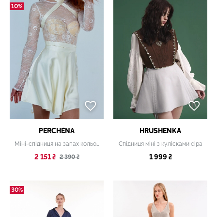
10%
PERCHÉNA
HRUSHENKA
Міні-спідниця на запах кольору шампань
Спідниця міні з кулісками сіра
2 151 ₴
1 999 ₴
2 390 ₴
30%