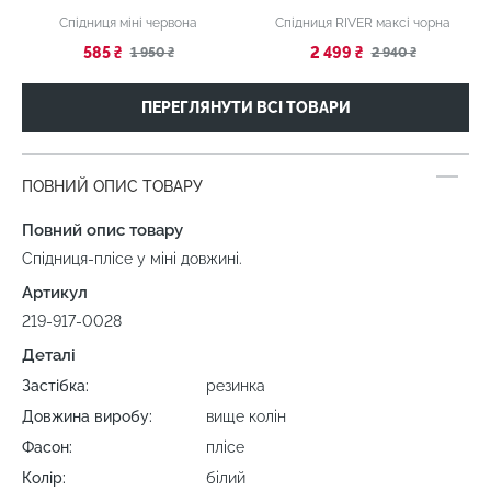
Спідниця міні червона
Спідниця RIVER максі чорна
585 ₴
2 499 ₴
1 950 ₴
2 940 ₴
ПЕРЕГЛЯНУТИ ВСІ ТОВАРИ
ПОВНИЙ ОПИС ТОВАРУ
Повний опис товару
Спідниця-плісе у міні довжині.
Артикул
219-917-0028
Деталі
Застібка:
резинка
Довжина виробу:
вище колін
Фасон:
плісе
Колір:
білий