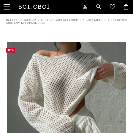
ВСІ. СВОЇ
/
ЖІНКАМ
/
ОДЯГ
/
СУКНІ ТА СПІДНИЦІ
/
СПІДНИЦІ
/
СПІДНИЦЯ МІНІ
БІЛА ANY MO 219-917-0028
30%