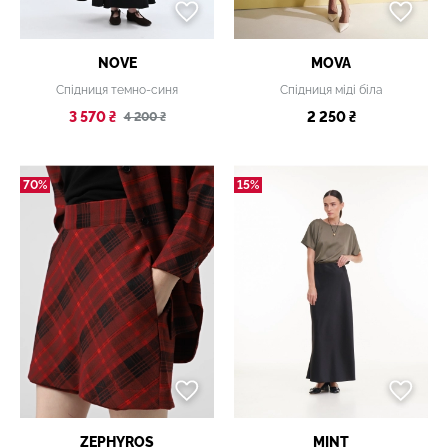
NOVE
MOVA
Спідниця темно-синя
Спідниця міді біла
3 570 ₴
2 250 ₴
4 200 ₴
70%
15%
ZEPHYROS
MINT