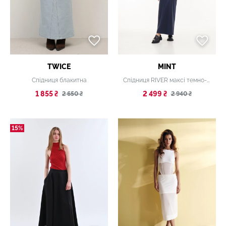
TWICE
MINT
Спідниця блакитна
Спідниця RIVER максі темно-синя
1 855 ₴
2 499 ₴
2 650 ₴
2 940 ₴
15%