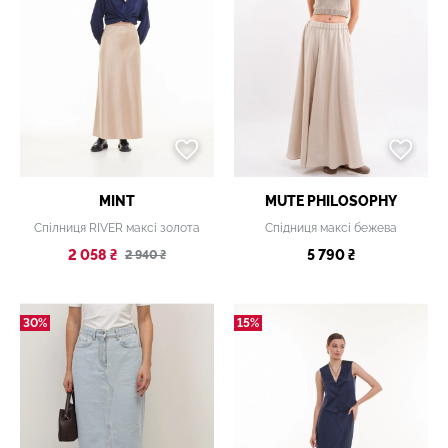
MINT
MUTE PHILOSOPHY
Спілниця RIVER максі золота
Спідниця максі бежева
2 058 ₴
5 790 ₴
2 940 ₴
30%
15%