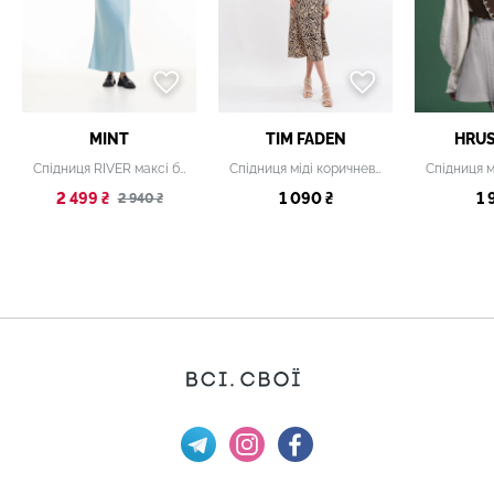
MINT
TIM FADEN
HRU
Спідниця RIVER максі блакитна
Спідниця міді коричнева з принтом
2 499 ₴
1 090 ₴
1 
2 940 ₴