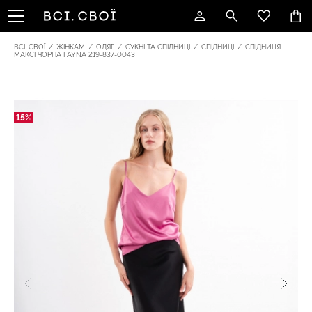
ВСІ. СВОЇ
/
ЖІНКАМ
/
ОДЯГ
/
СУКНІ ТА СПІДНИЦІ
/
СПІДНИЦІ
/
СПІДНИЦЯ
МАКСІ ЧОРНА FAYNA 219-837-0043
15%