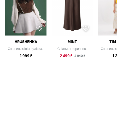
HRUSHENKA
MINT
TIM
Спідниця міні з кулісками сіра
Спідниця коричнева
1 999 ₴
2 499 ₴
1 
2 940 ₴