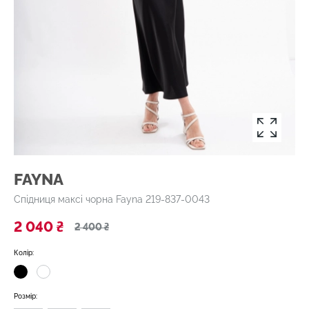
FAYNA
Спідниця максі чорна Fayna 219-837-0043
2 040 ₴
2 400 ₴
Колір:
Розмір: