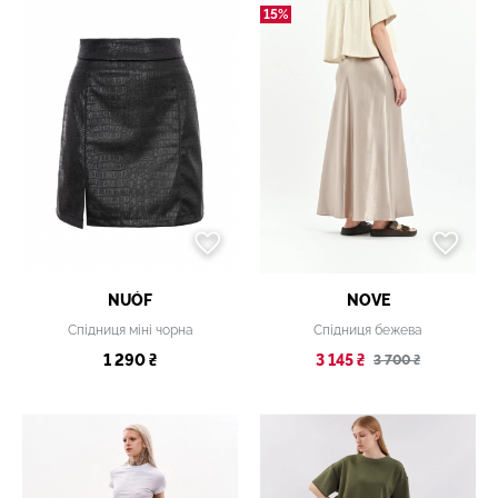
15%
NUÓF
NOVE
Спідниця міні чорна
Спідниця бежева
1 290 ₴
3 145 ₴
3 700 ₴