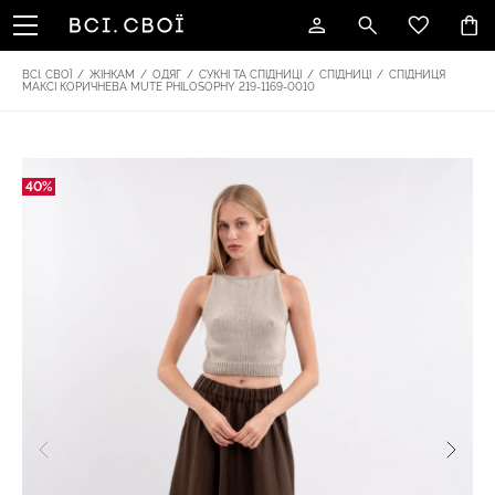
ВСІ. СВОЇ
/
ЖІНКАМ
/
ОДЯГ
/
СУКНІ ТА СПІДНИЦІ
/
СПІДНИЦІ
/
СПІДНИЦЯ
МАКСІ КОРИЧНЕВА MUTE PHILOSOPHY 219-1169-0010
40%