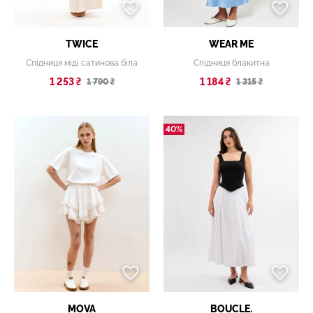
TWICE
WEAR ME
Спідниця міді сатинова біла
Спідниця блакитна
1 253 ₴
1 184 ₴
1 790 ₴
1 315 ₴
40%
MOVA
BOUCLE.