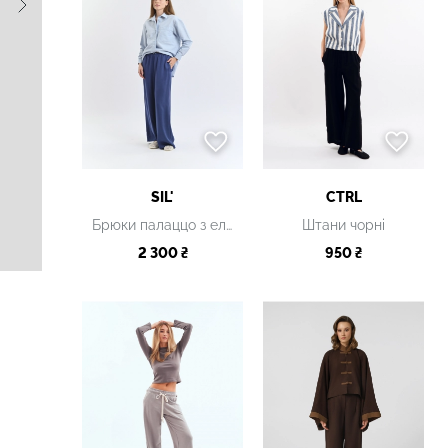
SIL'
CTRL
Брюки палаццо з еластичним поясом темно-сині
Штани чорні
2 300 ₴
950 ₴