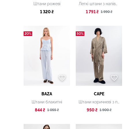
Штани рожеві
Легкі штани з напівпрозорого тенселу
1 320 ₴
1 791 ₴
1 990 ₴
20%
50%
BAZA
CAPE
Штани блакитні
Штани коричневі з принтом
844 ₴
950 ₴
1 055 ₴
1 900 ₴