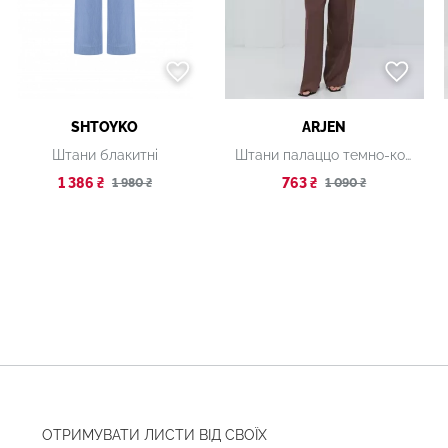
SHTOYKO
ARJEN
Штани блакитні
Штани палаццо темно-коричневі
1 386 ₴
763 ₴
1 980 ₴
1 090 ₴
ОТРИМУВАТИ ЛИСТИ ВІД СВОЇХ