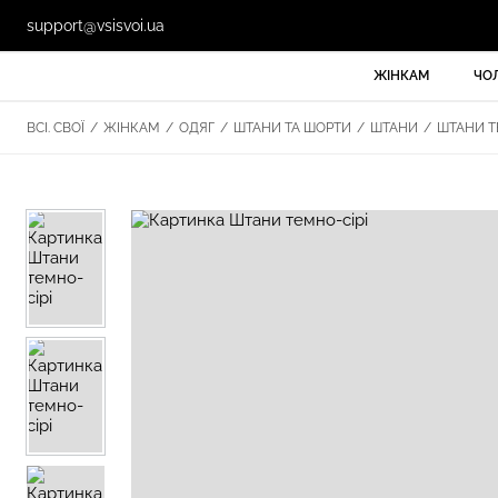
support@vsisvoi.ua
ЖІНКАМ
ЧО
ВСІ. СВОЇ
/
ЖІНКАМ
/
ОДЯГ
/
ШТАНИ ТА ШОРТИ
/
ШТАНИ
/
ШТАНИ ТЕ