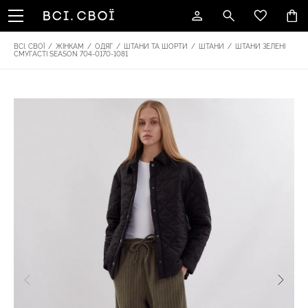
ВСІ. СВОЇ
/
ЖІНКАМ
/
ОДЯГ
/
ШТАНИ ТА ШОРТИ
/
ШТАНИ
/
ШТАНИ ЗЕЛЕНІ
СМУГАСТІ SEASON 704-0170-1081