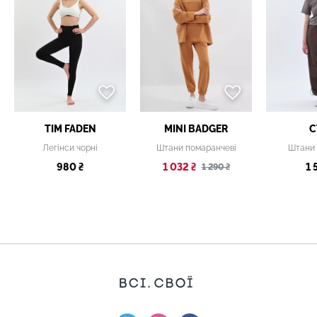
TIM FADEN
MINI BADGER
C
Легінси чорні
Штани помаранчеві
Штани 
980 ₴
1 032 ₴
1 
1 290 ₴