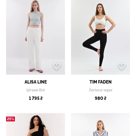
ALISA LINE
TIM FADEN
Штани білі
Легінси чорні
1 795 ₴
980 ₴
25%