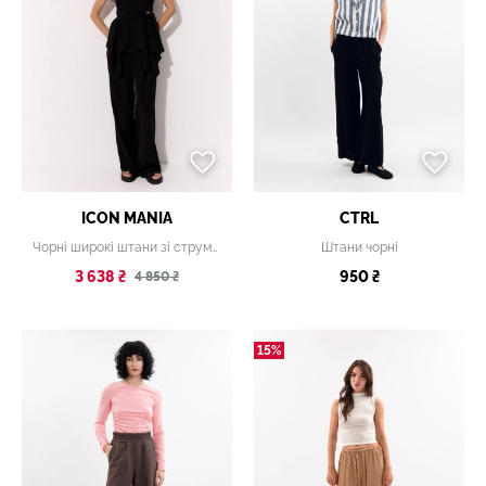
ICON MANIA
CTRL
Чорні широкі штани зі струмким силуетом
Штани чорні
3 638 ₴
950 ₴
4 850 ₴
15%