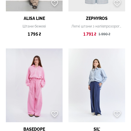
ALISA LINE
ZEPHYROS
Штани бежеві
Легкі штани з напівпрозорого тенселу
1 795 ₴
1 791 ₴
1 990 ₴
BASEDOPE
SIL'