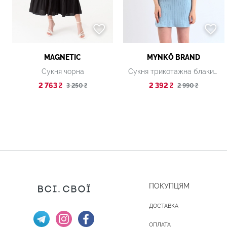
MAGNETIC
MYNKŌ BRAND
Сукня чорна
Сукня трикотажна блакитна
2 763 ₴
2 392 ₴
3 250 ₴
2 990 ₴
ПОКУПЦЯМ
ДОСТАВКА
ОПЛАТА