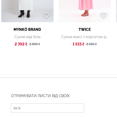
MYNKŌ BRAND
TWICE
Сукня міді біла
Сукня максі з корсетом рожева
2 392 ₴
1 533 ₴
2 990 ₴
2 190 ₴
ОТРИМУВАТИ ЛИСТИ ВІД СВОЇХ