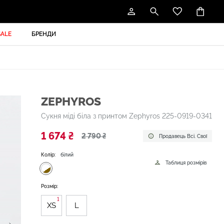
SALE
БРЕНДИ
ZEPHYROS
Сукня міді біла з принтом Zephyros 225-0919-0341
1 674 ₴
2 790 ₴
Продавець Всі. Свої
Колір:
білий
Таблиця розмірів
Розмір:
1
XS
L