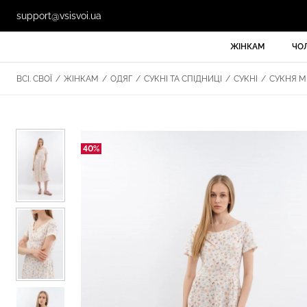
support@vsisvoi.ua
ЖІНКАМ
ЧО
ВСІ. СВОЇ
/
ЖІНКАМ
/
ОДЯГ
/
СУКНІ ТА СПІДНИЦІ
/
СУКНІ
/
СУКНЯ МІ
40%