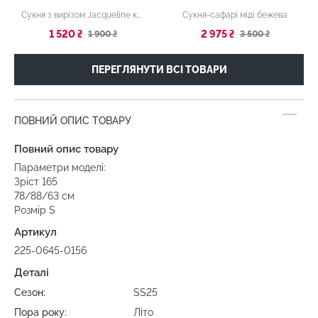
Сукня з вирізом Jacqueline коричнева
Сукня-сафарі міді бежева
1 520 ₴
2 975 ₴
1 900 ₴
3 500 ₴
ПЕРЕГЛЯНУТИ ВСІ ТОВАРИ
ПОВНИЙ ОПИС ТОВАРУ
Повний опис товару
Параметри моделі:
Зріст 165
78/88/63 см
Розмір S
Артикул
225-0645-0156
Деталі
Сезон:
SS25
Пора року:
Літо