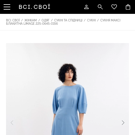
ВСІ. СВОЇ
/
ЖІНКАМ
/
ОДЯГ
/
СУКНІ ТА СПІДНИЦІ
/
СУКНІ
/
СУКНЯ МАКСІ
БЛАКИТНА LIMAGE 225-0645-0156