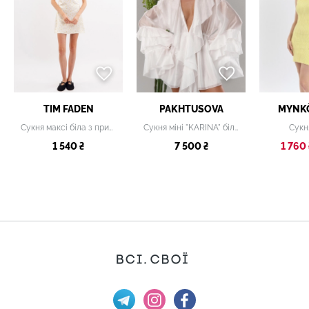
TIM FADEN
PAKHTUSOVA
MYNK
Сукня максі біла з принтом
Сукня міні "KARINA" біла
Сукн
1 540 ₴
7 500 ₴
1 760 