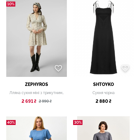
10%
ZEPHYROS
SHTOYKO
Лляна сукня міні з трикутним вирізом
Сукня чорна
2 691 ₴
2 880 ₴
2 990 ₴
40%
30%