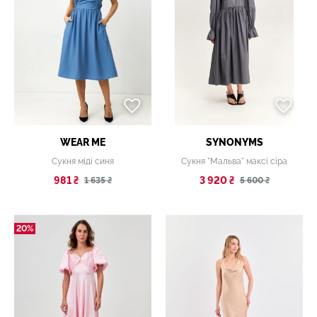
WEAR ME
SYNONYMS
Сукня міді синя
Сукня "Мальва" максі сіра
981 ₴
3 920 ₴
1 635 ₴
5 600 ₴
20%