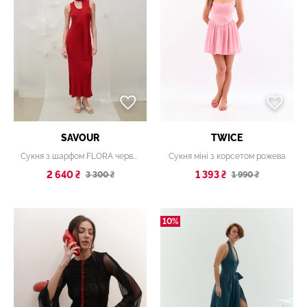
SAVOUR
TWICE
Сукня з шарфом FLORA червона
Сукня міні з корсетом рожева
2 640 ₴
1 393 ₴
3 300 ₴
1 990 ₴
10%