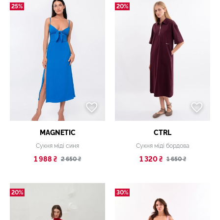
25%
20%
MAGNETIC
CTRL
Сукня міді синя
Сукня міді бордова
1 988 ₴
1 320 ₴
2 650 ₴
1 650 ₴
20%
30%