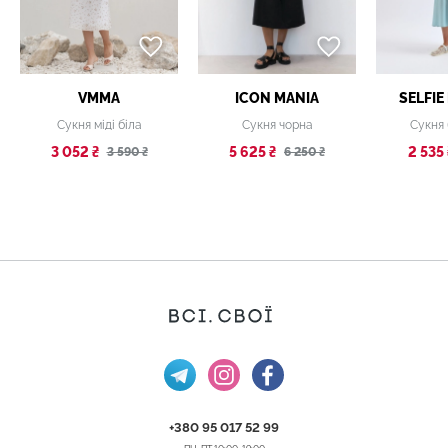
VMMA
ICON MANIA
SELFIE
Сукня міді біла
Сукня чорна
Сукня
3 052 ₴
5 625 ₴
2 535 
3 590 ₴
6 250 ₴
+380 95 017 52 99