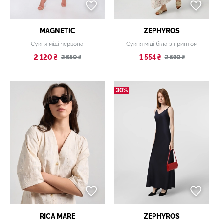
MAGNETIC
ZEPHYROS
Сукня міді червона
Сукня міді біла з принтом
2 120 ₴
1 554 ₴
2 650 ₴
2 590 ₴
30%
RICA MARE
ZEPHYROS