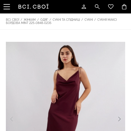
ВСІ. СВОЇ
/
ЖІНКАМ
/
ОДЯГ
/
СУКНІ ТА СПІДНИЦІ
/
СУКНІ
/
СУКНЯ МАКСІ
БОРДОВА MINT 225-0848-0235