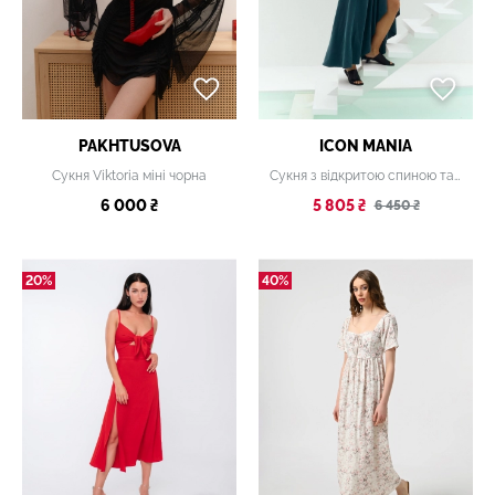
PAKHTUSOVA
ICON MANIA
Сукня Viktoria міні чорна
Сукня з відкритою спиною та глибоким V-вирізом
6 000 ₴
5 805 ₴
6 450 ₴
20%
40%