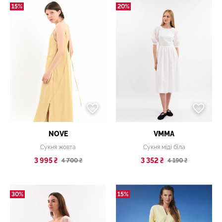
15%
20%
NOVE
VMMA
Сукня жовта
Сукня міді біла
3 995 ₴
3 352 ₴
4 700 ₴
4 190 ₴
30%
15%