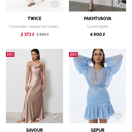
TWICE
PAKHTUSOVA
Сукня міді з відкритою спиною та вишивкою
Сукня чорна
2 373 ₴
4 900 ₴
3 390 ₴
10%
20%
SAVOUR
GEPUR