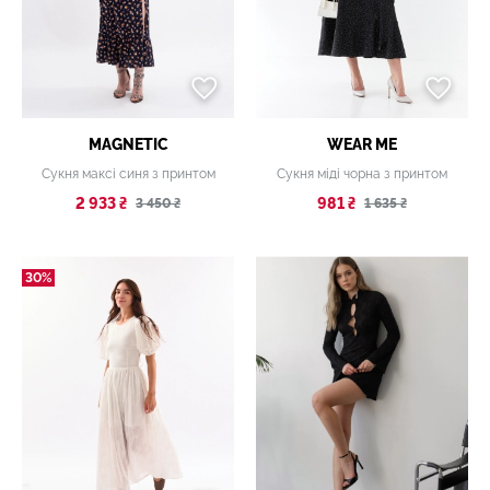
MAGNETIC
WEAR ME
Сукня максі синя з принтом
Сукня міді чорна з принтом
2 933 ₴
981 ₴
3 450 ₴
1 635 ₴
30%