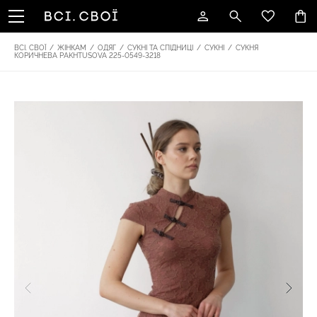
ВСІ. СВОЇ
/
ЖІНКАМ
/
ОДЯГ
/
СУКНІ ТА СПІДНИЦІ
/
СУКНІ
/
СУКНЯ
КОРИЧНЕВА PAKHTUSOVA 225-0549-3218