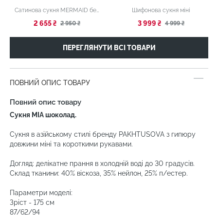
Сатинова сукня MERMAID бежева
Шифонова сукня міні
2 655 ₴
3 999 ₴
2 950 ₴
4 999 ₴
ПЕРЕГЛЯНУТИ ВСІ ТОВАРИ
ПОВНИЙ ОПИС ТОВАРУ
Повний опис товару
Сукня MIA шоколад.
Сукня в азійському стилі бренду PAKHTUSOVA з гипюру
довжини міні та короткими рукавами.
Догляд: делікатне прання в холодній воді до 30 градусів.
Склад тканини: 40% віскоза, 35% нейлон, 25% п/естер.
Параметри моделі:
Зріст - 175 см
87/62/94