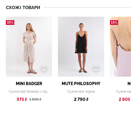
СХОЖІ ТОВАРИ
35%
15%
MINI BADGER
MUTE PHILOSOPHY
N
Сукня міді бежева з принтом
Сукня міні чорна
Сукня ма
975 ₴
2 790 ₴
2 805 
1 500 ₴