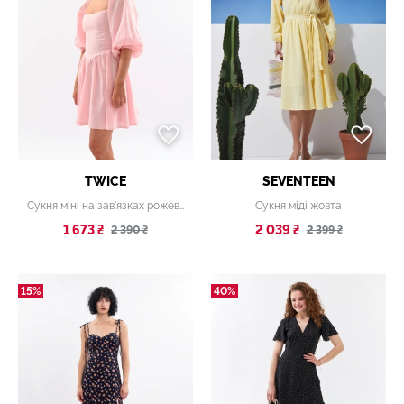
TWICE
SEVENTEEN
Сукня міні на зав'язках рожева
Сукня міді жовта
1 673 ₴
2 039 ₴
2 390 ₴
2 399 ₴
15%
40%