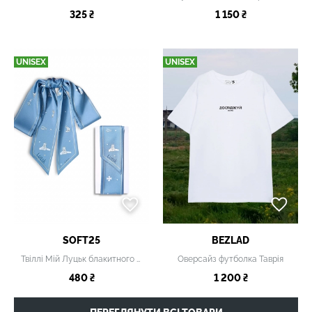
325 ₴
1 150 ₴
UNISEX
UNISEX
SOFT25
BEZLAD
Твіллі Мій Луцьк блакитного кольору
Оверсайз футболка Таврія
480 ₴
1 200 ₴