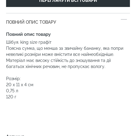
ПЕРЕГЛЯНУТИ ВСІ ТОВАРИ
ПОВНИЙ ОПИС ТОВАРУ
Повний опис товару
Шібуя. king size графіт
Поясна сумка, що менша за звичайну бананку, яка попри
невеликі розміри може вмістити все найнеобхідніше.
Матеріал має високу стійкість до зношування та дії
багатьох хімічних речовин, не пропускає вологу.
Розмір:
20 х 11 х 4 см
0,75 л
120 г