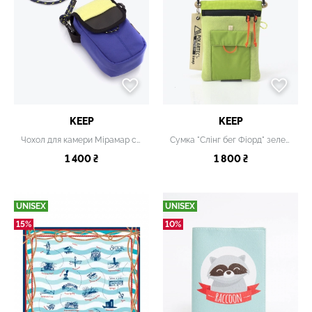
KEEP
KEEP
Чохол для камери Мірамар синій
Сумка "Слінг бег Фіорд" зелена
1 400 ₴
1 800 ₴
UNISEX
UNISEX
15%
10%