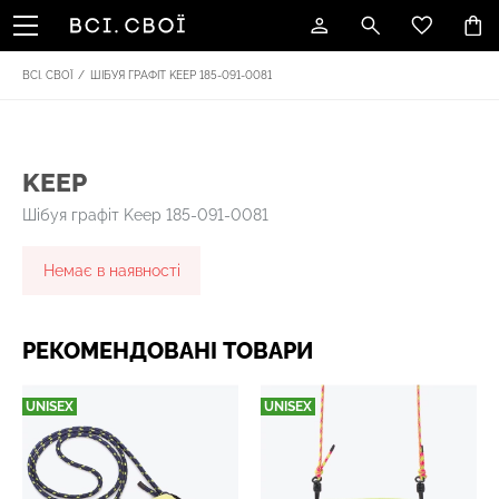
ВСІ. СВОЇ
/
ШІБУЯ ГРАФІТ KEEP 185-091-0081
KEEP
Шібуя графіт Keep 185-091-0081
Немає в наявності
РЕКОМЕНДОВАНІ ТОВАРИ
UNISEX
UNISEX