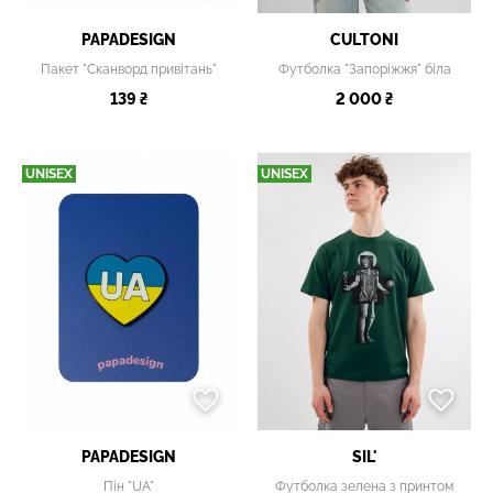
PAPADESIGN
CULTONI
Пакет "Сканворд привітань"
Футболка "Запоріжжя" біла
139 ₴
2 000 ₴
UNISEX
UNISEX
PAPADESIGN
SIL'
Пін "UA"
Футболка зелена з принтом