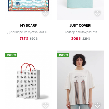
MY SCARF
JUST COVER!
Дизайнерська хустка Моя Одеса (розмір 70*70)
Холдер для документів
757 ₴
206 ₴
890 ₴
229 ₴
UNISEX
UNISEX