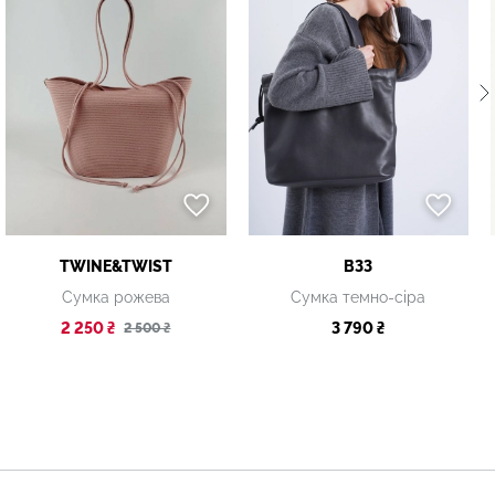
TWINE&TWIST
B33
Сумка рожева
Сумка темно-сіра
2 250 ₴
3 790 ₴
2 500 ₴