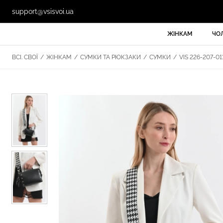
support@vsisvoi.ua
ЖІНКАМ
ЧО
ВСІ. СВОЇ
/
ЖІНКАМ
/
СУМКИ ТА РЮКЗАКИ
/
СУМКИ
/
VIS 226-207-01