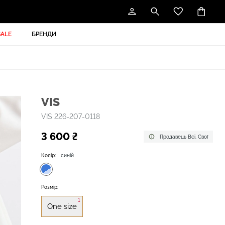
SALE
БРЕНДИ
VIS
VIS 226-207-0118
3 600 ₴
Продавець Всі. Свої
Колір:
синій
Розмір:
1
One size